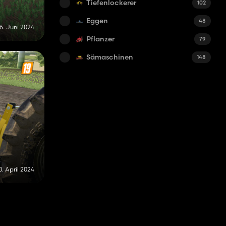
Tiefenlockerer
102
Eggen
48
16. Juni 2024
Pflanzer
79
Sämaschinen
148
0. April 2024