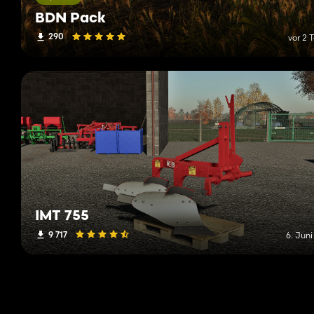
BDN Pack
290
vor 2 
IMT 755
9 717
6. Jun