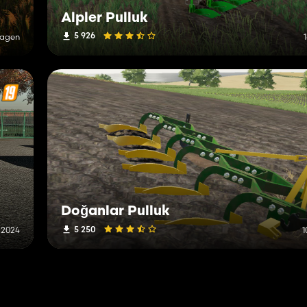
Alpler Pulluk
5 926
Tagen
Doğanlar Pulluk
5 250
i 2024
1