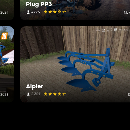
Plug PP3
4 669
 2024
13.
Alpler
5 352
 2023
1