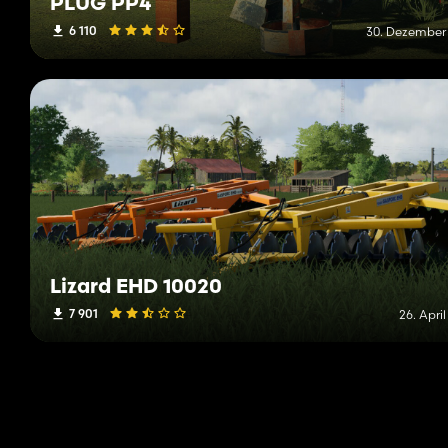
PLUG PP4
6 110
30. Dezember
Lizard EHD 10020
7 901
26. Apri