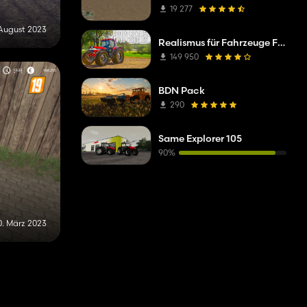
19 277
 August 2023
Realismus für Fahrzeuge FS19 hinzugefügt
149 950
BDN Pack
290
Same Explorer 105
90%
0. März 2023