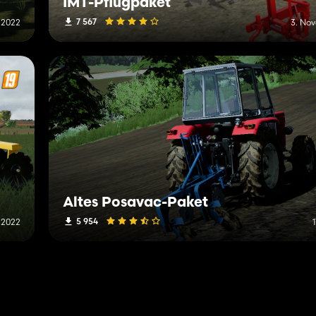
IMT-Pflugpaket
7 567
 2022
3. No
Altes Posavac-Paket
5 954
l 2022