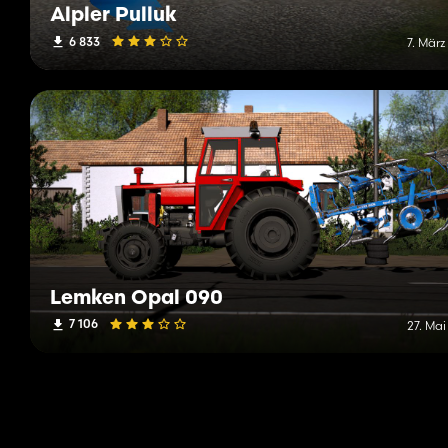
Alpler Pulluk
6 833
7. März
Lemken Opal 090
7 106
27. Mai