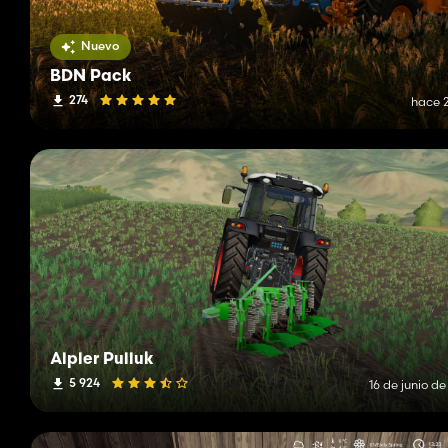
Nuevo
BDN Pack
274
hace 2
Alpler Pulluk
5 924
16 de junio d