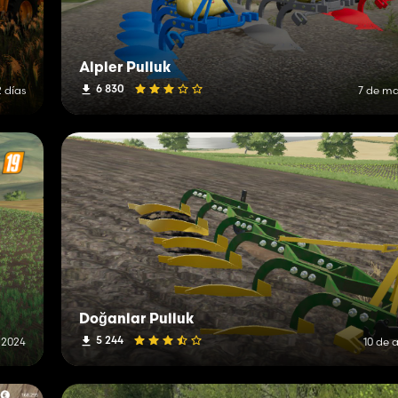
Alpler Pulluk
6 830
 días
7 de ma
Doğanlar Pulluk
5 244
e 2024
10 de 