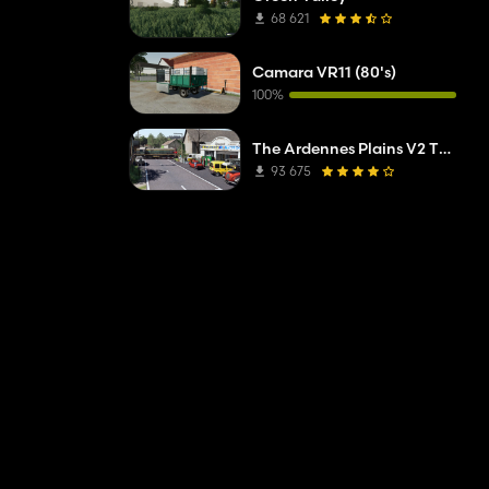
68 621
Camara VR11 (80's)
100%
The Ardennes Plains V2 TP Editar
93 675