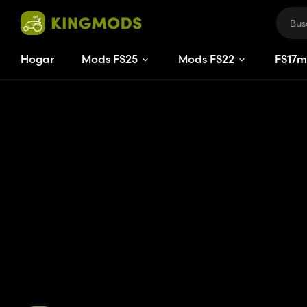
Hogar
Mods FS25
Mods FS22
FS
17
m