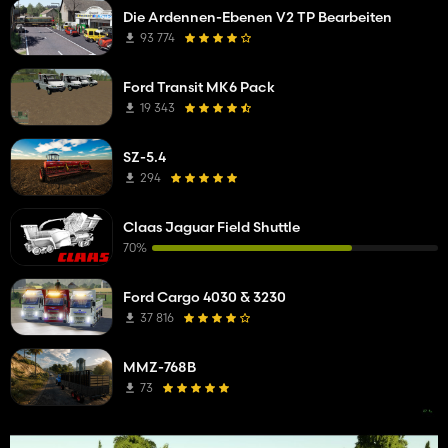
Die Ardennen-Ebenen V2 TP Bearbeiten
93 774
Ford Transit MK6 Pack
19 343
SZ-5.4
294
Claas Jaguar Field Shuttle
70%
Ford Cargo 4030 & 3230
37 816
MMZ-768B
73