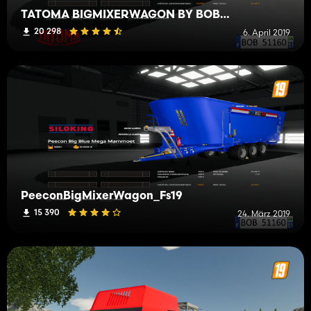
TATOMA BIGMIXERWAGON BY BOB51160
20 298
6. April 2019
PeeconBigMixerWagon_Fs19
15 390
24. März 2019