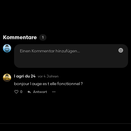
Kommentare
1
l agri du 24
vor 4 Jahren
bonjour l auge es t elle fonctionnel ?
0
Antwort