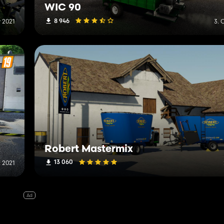
WIC 90
8 946
r 2021
3. 
Robert Mastermix
13 060
 2021
Ad