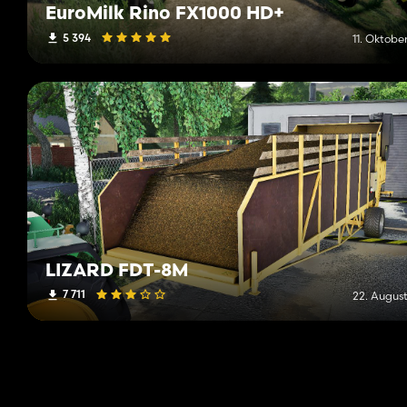
EuroMilk Rino FX1000 HD+
5 394
11. Oktobe
LIZARD FDT-8M
7 711
22. August