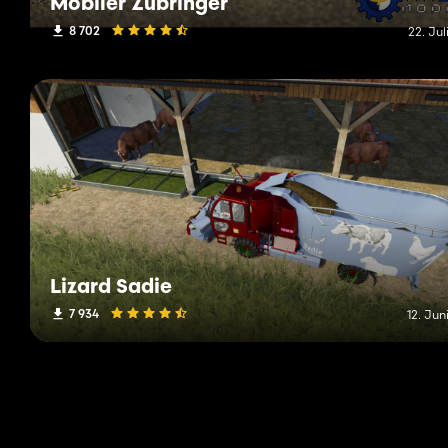
Mobiler Zubringer
8 702
22. Jul
Lizard Sadie
7 934
12. Jun