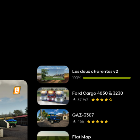
Les deux charentes v2
100%
Ford Cargo 4030 & 3230
37 742
GAZ-3307
466
Flat Map