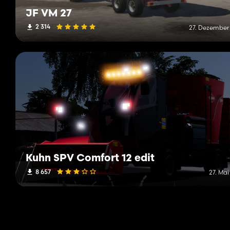
JF VM 27
2 314
27. Dezember
Kuhn SPV Comfort 12 edit
8 657
27. Mai