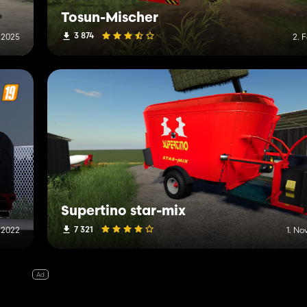
Tosun-Mischer
3 874
 2025
2. 
Supertino star-mix
7 321
 2022
1. N
Ad