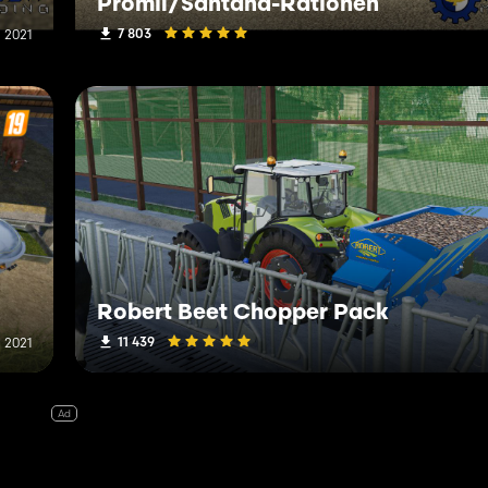
Promil/Santana-Rationen
7 803
i 2021
Robert Beet Chopper Pack
11 439
i 2021
Ad