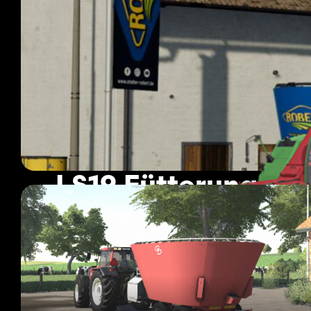
LS19 Fütterungste
67 Mods
Seite 1 von 6