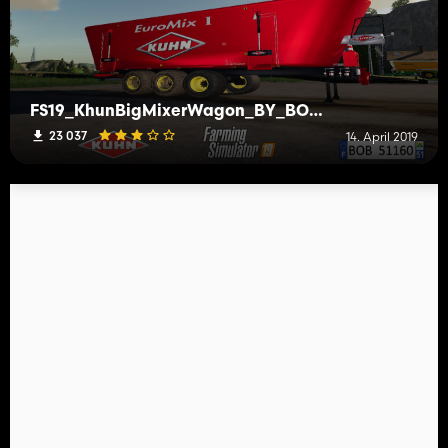
FS19_KhunBigMixerWagon_BY_BOB51160
23 037
14. April 2019