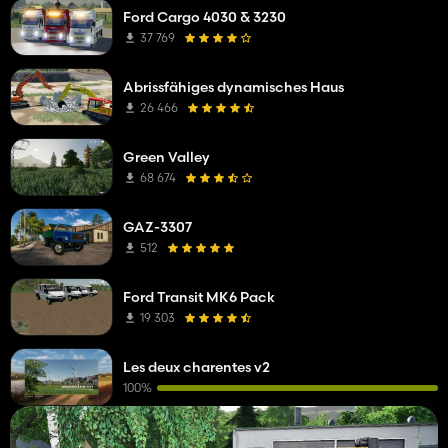
Ford Cargo 4030 & 3230
37 769
Abrissfähiges dynamisches Haus
26 466
Green Valley
68 674
GAZ-3307
512
Ford Transit MK6 Pack
19 303
Les deux charentes v2
100%