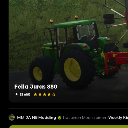
Fella Juras 880
13 650
MM JA NE Modding
hat einen Mod in einem
Weekly Ki