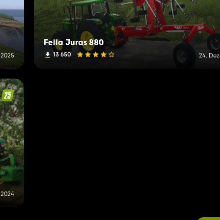
Fella Juras 880
13 650
 2025
24. De
 2024