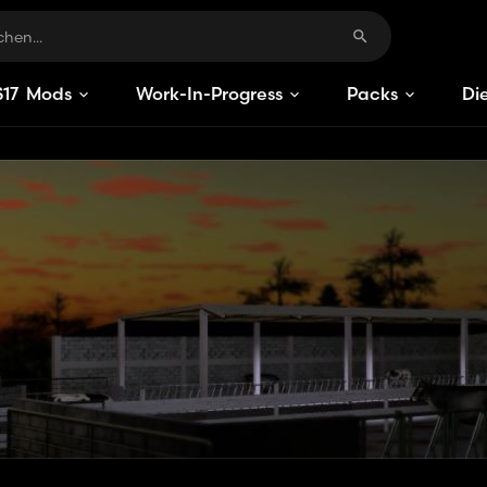
S
17
Mods
Work-In-Progress
Packs
Di