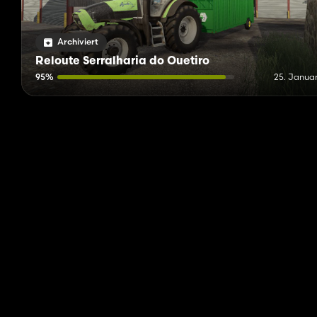
Archiviert
Reloute Serralharia do Ouetiro
95%
25. Januar