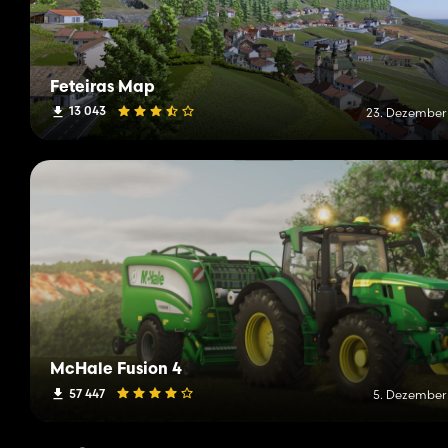
Feteiras Map
13 043
23. Dezember
McHale Fusion 4
57 447
5. Dezember