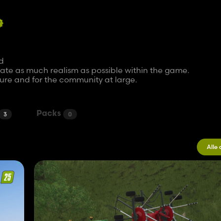
d
reate as much realism as possible within the game.
ure and for the community at large.
Packs
3
0
Alle