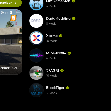
SimGamerJen
 anzeigen
3 Mods
DadaModding
8 Mods
Xsoma
10 Mods
MrMatt1984
6 Mods
 Februar 2021
JFAGRI
10 Mods
BlackTiger
17 Mods