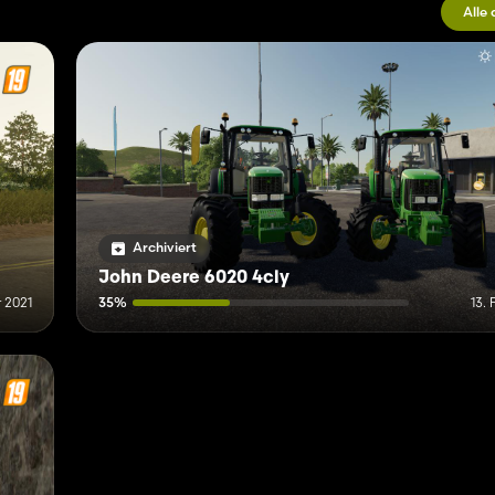
Alle
Archiviert
John Deere 6020 4cly
r 2021
35%
13.