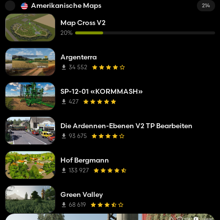
Amerikanische Maps
214
Map Cross V2
20%
Argenterra
34 552
SP-12-01 «KORMMASH»
427
Die Ardennen-Ebenen V2 TP Bearbeiten
93 675
Hof Bergmann
133 927
Green Valley
68 619