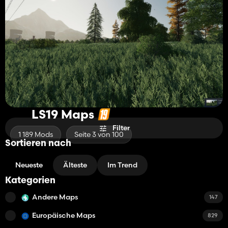
LS19 Maps
Filter
1 189 Mods
Seite 3 von 100
Sortieren nach
Neueste
Älteste
Im Trend
Kategorien
Andere Maps
147
Europäische Maps
829