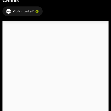
Credits
ABMFrankyY