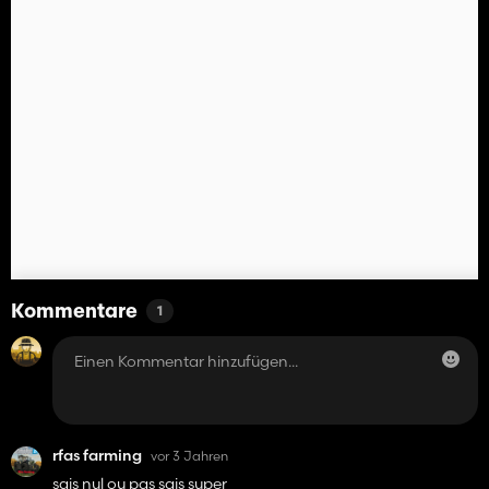
Kommentare
1
rfas farming
vor 3 Jahren
sais nul ou pas sais super