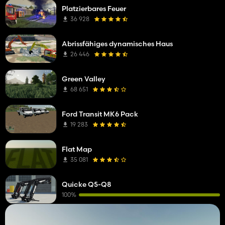
Platzierbares Feuer
36 928
Abrissfähiges dynamisches Haus
26 446
Green Valley
68 651
Ford Transit MK6 Pack
19 283
Flat Map
35 081
Quicke Q5-Q8
100%