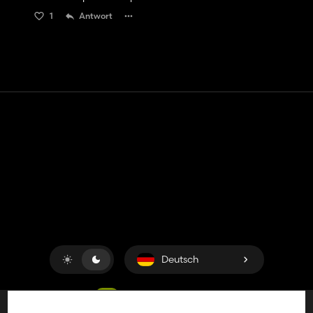
1
Antwort
Kontakt
Hilfe
Nutzungsbedingungen
Datenschutz-Bestimmungen
Cookies verwalten
Deutsch