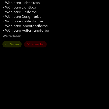
– Wählbare Lichtleisten
– Wählbare Lightbox
– Wählbare Grillfarbe
– Wählbare Designfarbe
– Wählbare Kühler-Farbe
– Wählbare Innenrandfarbe
– Wählbare Außenrandfarbe
– Farbwahl
Weiterlesen
Preis 160000 €
Server
Konsolen
Behalten Sie den Originallink!!
Viel Spaß!!