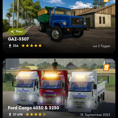
Neu
GAZ-3307
356
vor 2 Tagen
Ford Cargo 4030 & 3230
37 698
13. September 2023