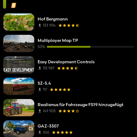
Hof Bergmann
133 904
Multiplayer Map TP
50%
Easy Development Controls
113 987
SZ-5.4
117
Realismus für Fahrzeuge FS19 hinzugefügt
149 903
GAZ-3307
356