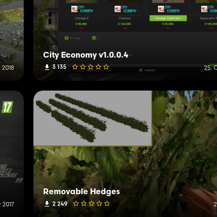
City Economy v1.0.0.4
3 135
i 2018
25. 
Removable Hedges
2 249
 2017
2