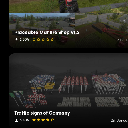
Placeable Manure Shop v1.2
2 504
31. Jul
Traffic signs of Germany
5 404
23. Januar