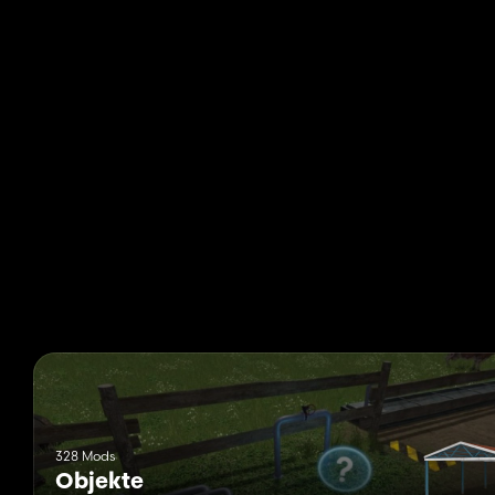
328 Mods
Objekte