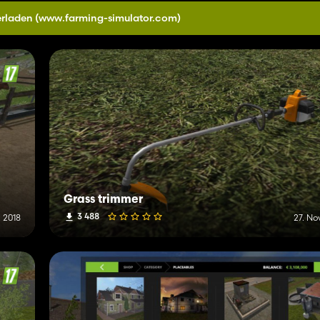
erladen
(www.farming-simulator.com)
Grass trimmer
3 488
 2018
27. N