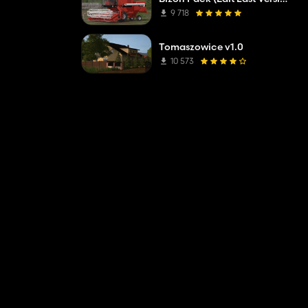
9 718
Tomaszowice v1.0
10 573