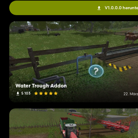
V1.0.0.0 herunt
Water Trough Addon
5 103
22. März