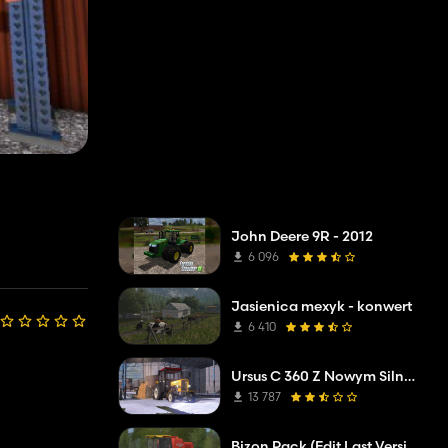
John Deere 9R - 2012
6 096
Jasienica mexyk - konwert
6 410
Ursus C 360 Z Nowym Silnikiem Z FS 19
13 787
Bizon Pack (Edit Last Version)