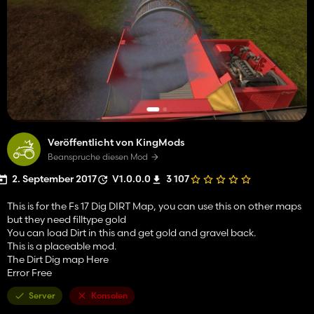
Veröffentlicht von KingMods
Beanspruche diesen Mod
2. September 2017
V1.0.0.0
3 107
This is for the Fs 17 Dig DIRT Map, you can use this on other maps
but they need filltype gold
You can load Dirt in this and get gold and gravel back.
This is a placeable mod.
The Dirt Dig map Here
Error Free
Server
Konsolen