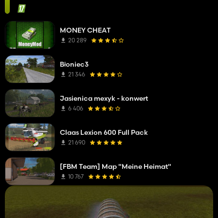
MONEY CHEAT
20 289
Błoniec3
21 346
Jasienica mexyk - konwert
6 406
Claas Lexion 600 Full Pack
21 690
[FBM Team] Map "Meine Heimat"
10 767