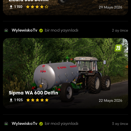
1 150
29 Mayıs 2026
WylewiskoTv
bir mod yayınladı
2 ay önce
Sipma WA 600 Delfin
1 925
22 Mayıs 2026
WylewiskoTv
bir mod yayınladı
3 ay önce