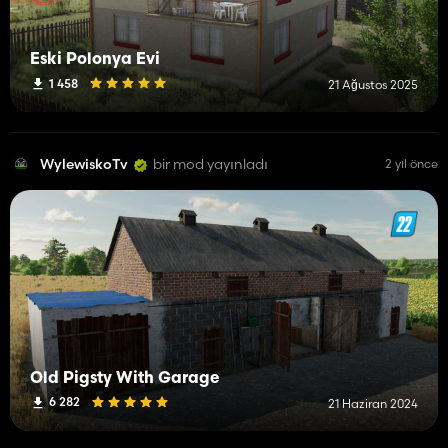
Eski Polonya Evi
1 458
21 Ağustos 2025
WylewiskoTv
bir mod yayınladı
2 yıl önce
Old Pigsty With Garage
6 282
21 Haziran 2024