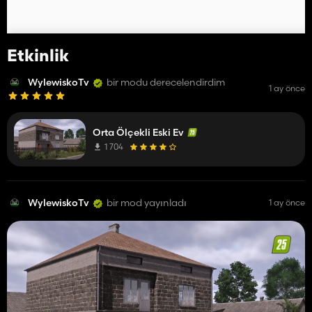
Etkinlik
WylewiskoTv
bir modu derecelendirdim
1 ay önce
Orta Ölçekli Eski Ev
1 704
WylewiskoTv
bir mod yayınladı
1 ay önce