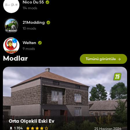
Nico Du 55
114 mods
21Modding
10 mods
Welten
9 mods
Modlar
Tümünü görüntüle
Orta Ölçekli Eski Ev
1 704
25 Haziran 2026