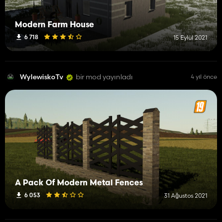
Modern Farm House
6 718
15 Eylül 2021
WylewiskoTv
bir mod yayınladı
4 yıl önce
A Pack Of Modern Metal Fences
6 053
31 Ağustos 2021