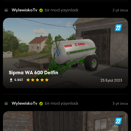
WylewiskoTv
bir mod yayınladı
2 yıl önce
Sipma WA 600 Delfin
4 641
25 Eylül 2023
WylewiskoTv
bir mod yayınladı
3 yıl önce