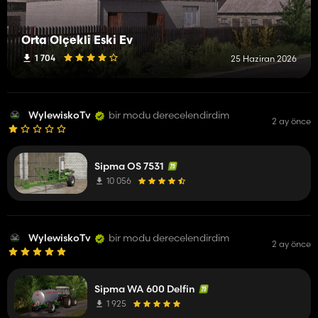
Orta Ölçekli Eski Ev
1 704
25 Haziran 2026
WylewiskoTv
bir modu derecelendirdim
2 ay önce
Sipma OS 7531
10 056
WylewiskoTv
bir modu derecelendirdim
2 ay önce
Sipma WA 600 Delfin
1 925