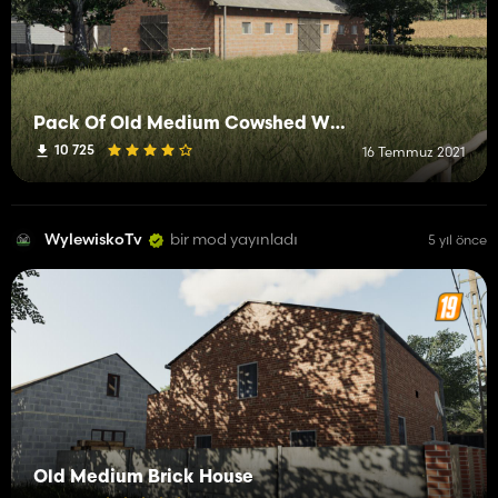
Pack Of Old Medium Cowshed With Pasture
10 725
16 Temmuz 2021
WylewiskoTv
bir mod yayınladı
5 yıl önce
Old Medium Brick House