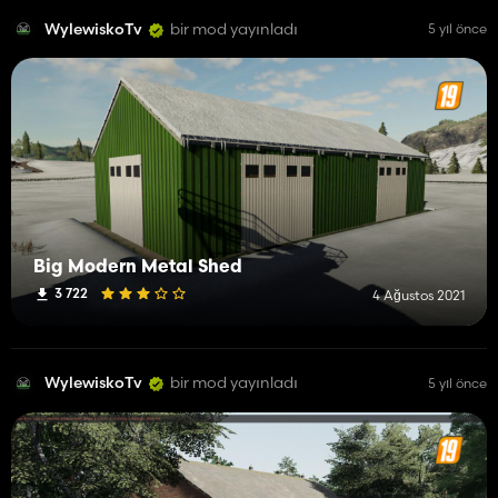
WylewiskoTv
bir mod yayınladı
5 yıl önce
Big Modern Metal Shed
3 722
4 Ağustos 2021
WylewiskoTv
bir mod yayınladı
5 yıl önce