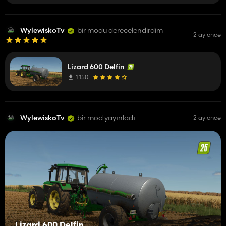
WylewiskoTv
bir modu derecelendirdim
2 ay önce
Lizard 600 Delfin
1 150
WylewiskoTv
bir mod yayınladı
2 ay önce
Lizard 600 Delfin