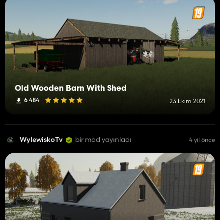
Old Wooden Barn With Shed
6 484
23 Ekim 2021
WylewiskoTv
bir mod yayınladı
4 yıl önce