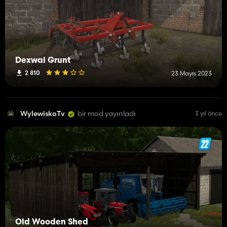
Dexwal Grunt
2 810
23 Mayıs 2023
WylewiskoTv
bir mod yayınladı
3 yıl önce
Old Wooden Shed