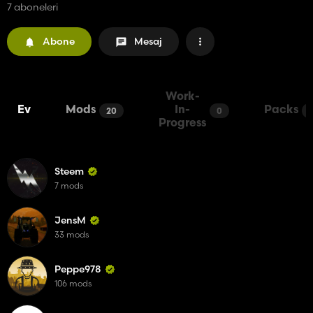
7 aboneleri
Abone
Mesaj
Work-
Ev
Mods
In-
Packs
20
0
Progress
Steem
7 mods
JensM
33 mods
Peppe978
106 mods