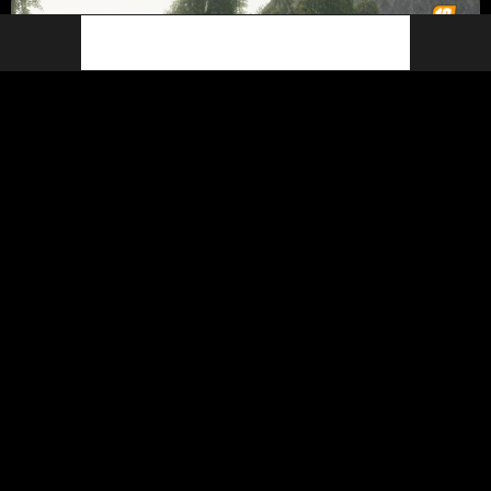
Pack Of Old Fence Homemade
3 745
30 Mayıs 2021
WylewiskoTv
bir mod yayınladı
5 yıl önce