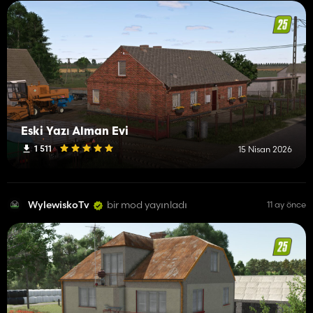
Eski Yazı Alman Evi
1 511
15 Nisan 2026
WylewiskoTv
bir mod yayınladı
11 ay önce