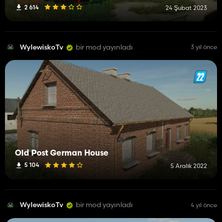
2 614
24 Şubat 2023
WylewiskoTv
bir mod yayınladı
3 yıl önce
Old Post German House
5 104
5 Aralık 2022
WylewiskoTv
bir mod yayınladı
4 yıl önce