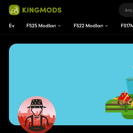
Ev
FS25 Modları
FS22 Modları
FS
17