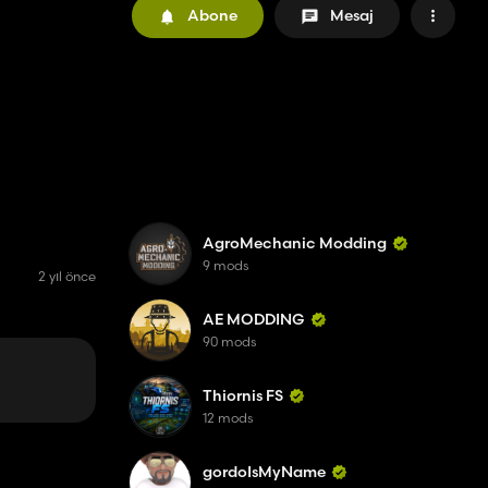
Abone
Mesaj
AgroMechanic Modding
9 mods
2 yıl önce
AE MODDING
90 mods
Thiornis FS
12 mods
gordoIsMyName