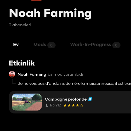
Noah Farming
0 aboneleri
Ev
Mods
Work-In-Progress
0
0
Etkinlik
Noah Farming
bir mod yorumladı
Je ne vois pas d'andains derrière la moissonneuse, il est tran
Campagne profonde
173 912