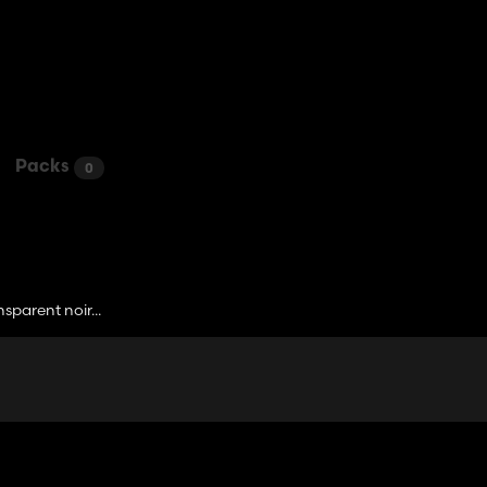
Packs
0
sparent noir...