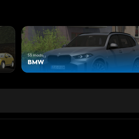
53 mods
BMW