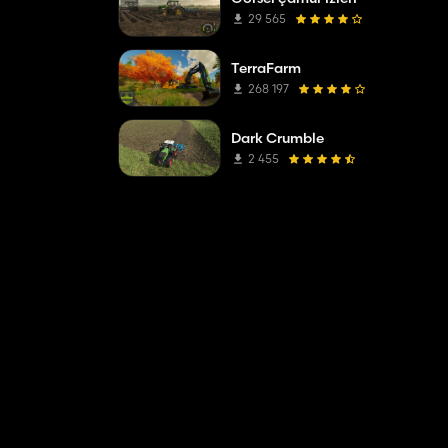
29 565
TerraFarm
268 197
Dark Crumble
2 455