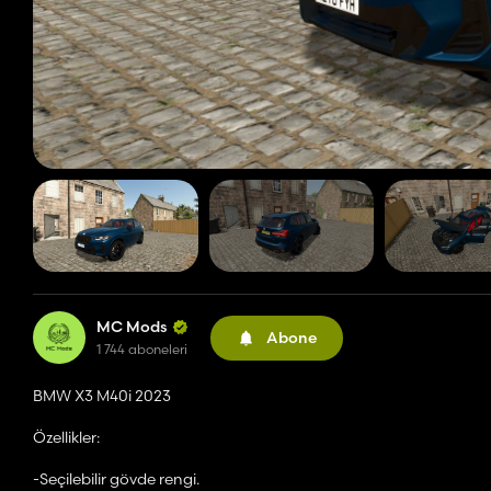
MC Mods
Abone
1 744 aboneleri
BMW X3 M40i 2023
Özellikler:
-Seçilebilir gövde rengi.