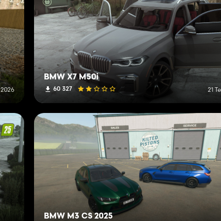
BMW X7 M50i
60 327
 2026
21 
BMW M3 CS 2025