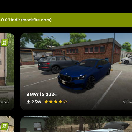
.0.0'i indir
(modsfire.com)
BMW i5 2024
2 366
 2026
28 T