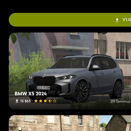
V1.0
BMW X5 2024
13 865
29 Temmuz