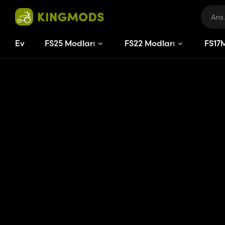
Ev
FS25 Modları
FS22 Modları
FS
17