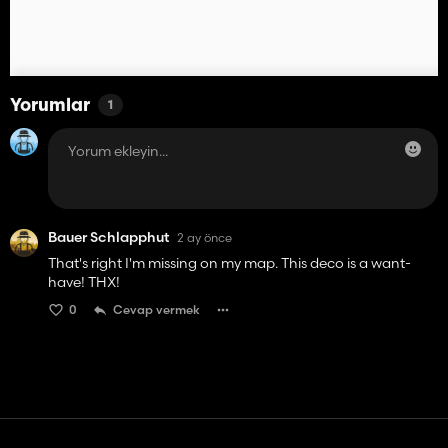
Yorumlar
1
Bauer Schlapphut
2 ay önce
That's right I'm missing on my map. This deco is a want-
have! THX!
0
Cevap vermek