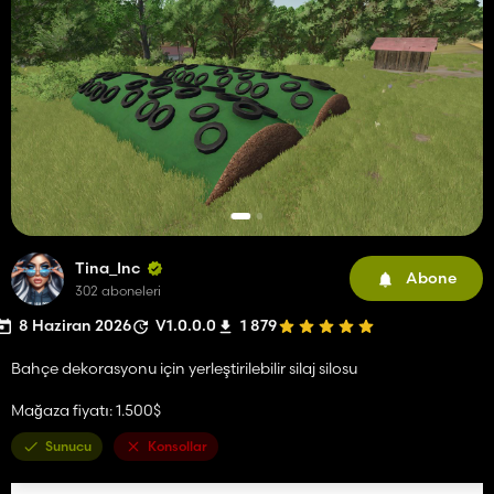
Tina_Inc
Abone
302 aboneleri
8 Haziran 2026
V1.0.0.0
1 879
Bahçe dekorasyonu için yerleştirilebilir silaj silosu
Mağaza fiyatı: 1.500$
Sunucu
Konsollar