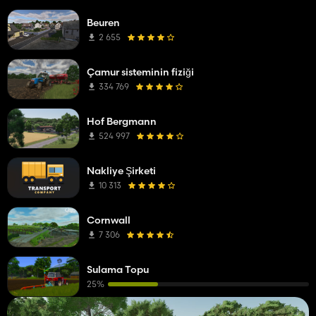
Beuren
2 655
Çamur sisteminin fiziği
334 769
Hof Bergmann
524 997
Nakliye Şirketi
10 313
Cornwall
7 306
Sulama Topu
25%