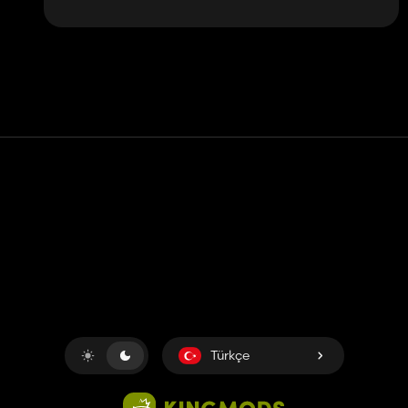
Temas etmek
Yardım
Hizmet Şartları
Gizlilik Politikası
Çerezleri yönet
Türkçe