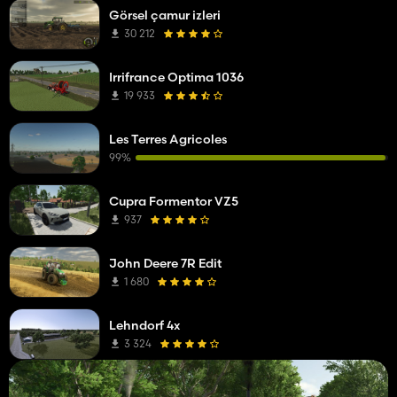
Görsel çamur izleri
30 212
Irrifrance Optima 1036
19 933
Les Terres Agricoles
99%
Cupra Formentor VZ5
937
John Deere 7R Edit
1 680
Lehndorf 4x
3 324