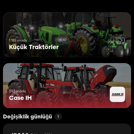
1 185 mods
Küçük Traktörler
393 mods
Case IH
Değişiklik günlüğü
1