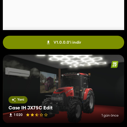
V1.0.0.0'i indir
Yeni
Case IH JX75C Edit
1 020
1 gün önce