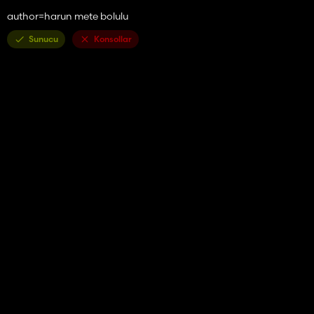
author=harun mete bolulu
Sunucu
Konsollar