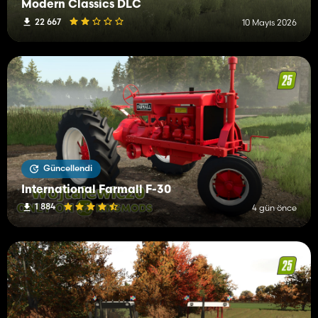
Modern Classics DLC
22 667
10 Mayıs 2026
Güncellendi
International Farmall F-30
1 884
4 gün önce