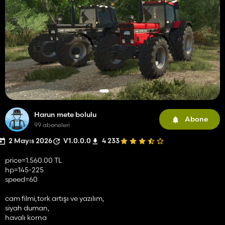
Harun mete bolulu
Abone
99 aboneleri
2 Mayıs 2026
V1.0.0.0
4 233
price=1.560.00 TL
hp=145-225
speed=60
cam filmi,tork artışı ve yazılım,
siyah duman,
havalı korna