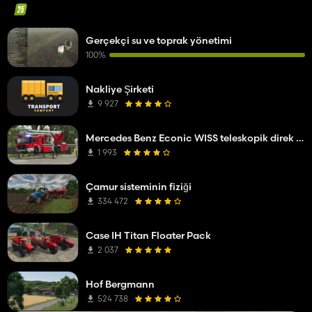
Gerçekçi su ve toprak yönetimi
100%
Nakliye Şirketi
9 927
Mercedes Benz Econic WISS teleskopik direk platformu
1 993
Çamur sisteminin fiziği
334 472
Case IH Titan Floater Pack
2 037
Hof Bergmann
524 738