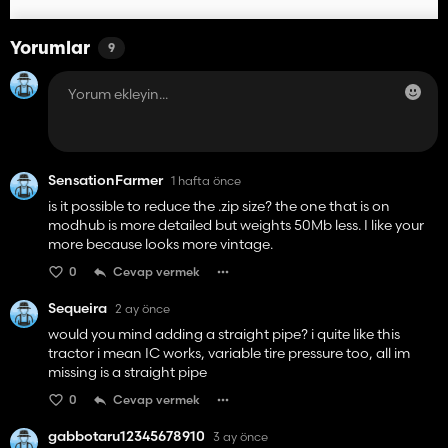
Yorumlar
9
SensationFarmer
1 hafta önce
is it possible to reduce the .zip size? the one that is on
modhub is more detailed but weights 50Mb less. I like your
more because looks more vintage.
0
Cevap vermek
Sequeira
2 ay önce
would you mind adding a straight pipe? i quite like this
tractor i mean IC works, variable tire pressure too, all im
missing is a straight pipe
0
Cevap vermek
gabbotaru12345678910
3 ay önce