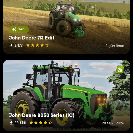
Yeni
John Deere 7R Edit
2 177
2 gün önce
John Deere 8030 Series (IC)
44 853
28 Mart 2026