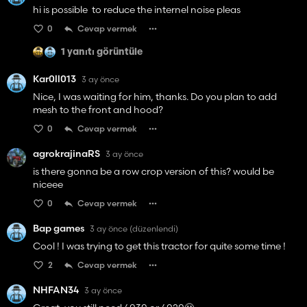
hi is possible to reduce the internel noise pleas
0
Cevap vermek
1 yanıtı görüntüle
Kar0ll013
3 ay önce
Nice, I was waiting for him, thanks. Do you plan to add
mesh to the front and hood?
0
Cevap vermek
agrokrajinaRS
3 ay önce
is there gonna be a row crop version of this? would be
niceee
0
Cevap vermek
Bap games
3 ay önce
(düzenlendi)
Cool ! I was trying to get this tractor for quite some time !
2
Cevap vermek
NHFAN34
3 ay önce