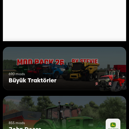
etkileşimli Kontrol:
*Sol Kapı
*Arka Pencere
*Makineyi kaldırma/indirme
*PTO milinin devreye alınması/ayrılması
*Ön/Arka çalışma lambaları
*Genel aydınlatma
*Motorun çalıştırılması
*Dönüş sinyalleri
*Radyo
*Adımların genişletilmesi
*Kolçak saklama bölmesi
690 mods
Büyük Traktörler
855 mods