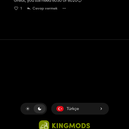
Great, you still need 6030 or 6020🙂
1
Cevap vermek
Temas etmek
Yardım
Hizmet Şartları
Gizlilik Politikası
Çerezleri yönet
Türkçe