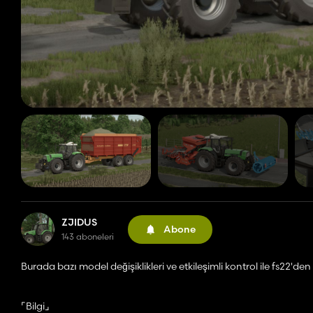
ZJIDUS
Abone
143 aboneleri
Burada bazı model değişiklikleri ve etkileşimli kontrol ile fs22
⌜Bilgi⌟