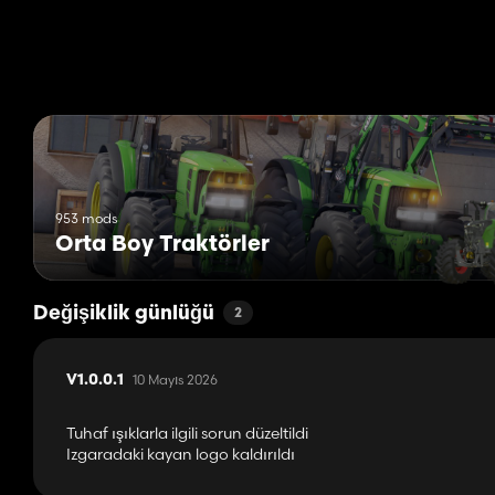
953 mods
Orta Boy Traktörler
Değişiklik günlüğü
2
10 Mayıs 2026
V1.0.0.1
Tuhaf ışıklarla ilgili sorun düzeltildi
Izgaradaki kayan logo kaldırıldı