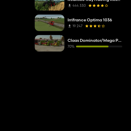
444 330
Irrifrance Optima 1036
19 247
Claas Dominator/Mega Pack
70%