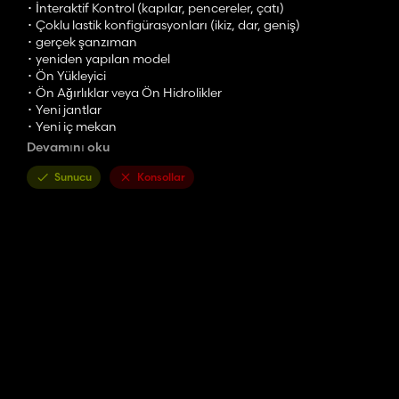
･ İnteraktif Kontrol (kapılar, pencereler, çatı)
･ Çoklu lastik konfigürasyonları (ikiz, dar, geniş)
･ gerçek şanzıman
･ yeniden yapılan model
･ Ön Yükleyici
･ Ön Ağırlıklar veya Ön Hidrolikler
･ Yeni jantlar
･ Yeni iç mekan
Devamını oku
⌜Teknik Özellikler⌟
･ AgroStar 6,71 - 160 hp
Sunucu
Konsollar
･ AgroStar 6,81 - 185 hp
Sorularınız veya istekleriniz için lütfen bana discord üzerinden 