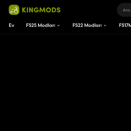
Ev
FS25 Modları
FS22 Modları
FS
17