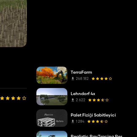
TerraFarm
268 182
Lehndorf 4x
2 622
Palet Fiziği Sabitleyici
1 284
Realistic RayTracing Reshade Preset