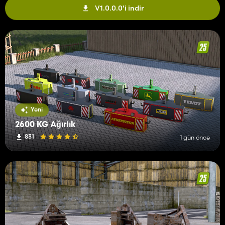
V1.0.0.0'i indir
Yeni
2600 KG Ağırlık
831
1 gün önce