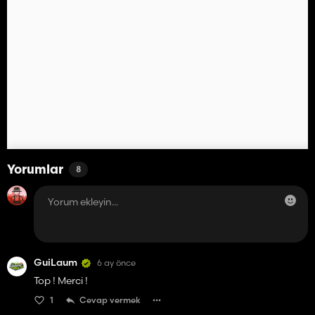
Yorumlar
8
GuiLaum
6 ay önce
Top ! Merci !
1
Cevap vermek