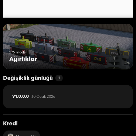
276 mods
Ağırlıklar
Değişiklik günlüğü
1
30 Ocak 2026
V1.0.0.0
Kredi