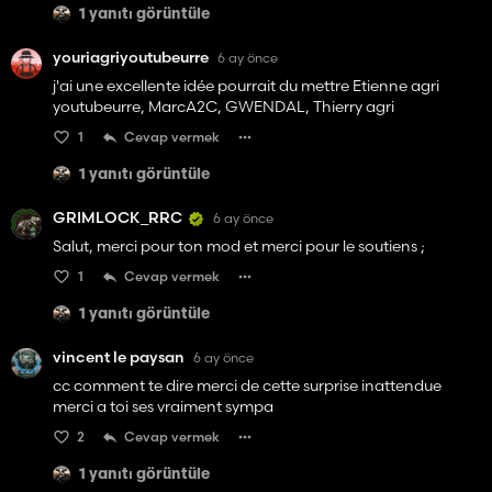
1 yanıtı görüntüle
youriagriyoutubeurre
6 ay önce
j'ai une excellente idée pourrait du mettre Etienne agri
youtubeurre, MarcA2C, GWENDAL, Thierry agri
1
Cevap vermek
1 yanıtı görüntüle
GRIMLOCK_RRC
6 ay önce
Salut, merci pour ton mod et merci pour le soutiens ;
1
Cevap vermek
1 yanıtı görüntüle
vincent le paysan
6 ay önce
cc comment te dire merci de cette surprise inattendue
merci a toi ses vraiment sympa
2
Cevap vermek
1 yanıtı görüntüle