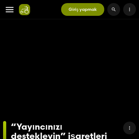
Giriş yapmak
“Yayıncınızı
destekleyin” işaretleri