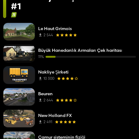
#1
Le Haut Grimois
2 544
Büyük Hanedanlık Armaları Çek haritası
11%
Nakliye Şirketi
10 300
Beuren
2 644
New Holland FX
2 491
Çamur sisteminin fiziği