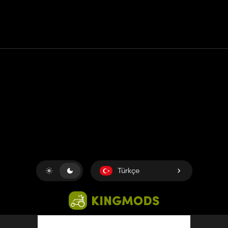
Temas etmek
Yardım
Hizmet Şartları
Gizlilik Politikası
Çerezleri yönet
Türkçe
Copyright © 2018-2026
King UP SAS
. Her hakkı saklıdır.