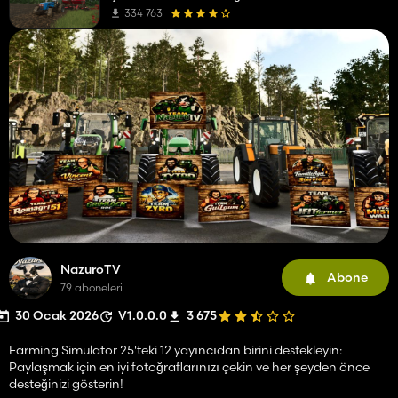
334 763
NazuroTV
Abone
79 aboneleri
30 Ocak 2026
V1.0.0.0
3 675
Farming Simulator 25'teki 12 yayıncıdan birini destekleyin:
Paylaşmak için en iyi fotoğraflarınızı çekin ve her şeyden önce
desteğinizi gösterin!