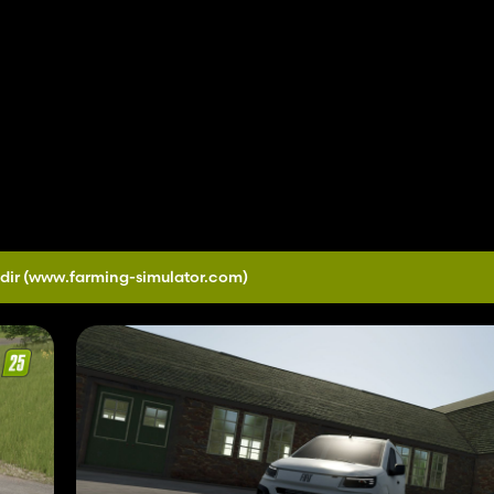
dir
(www.farming-simulator.com)