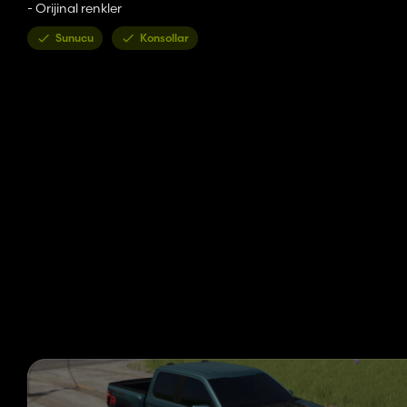
- Orijinal renkler
Sunucu
Konsollar