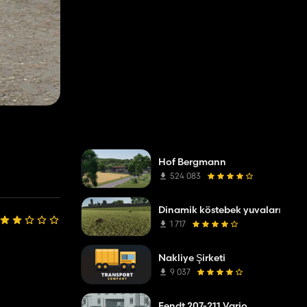
Hof Bergmann
524 083
Dinamik köstebek yuvaları
1 717
Nakliye Şirketi
9 037
Fendt 207-211 Vario