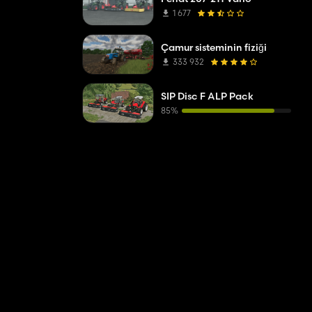
1 677
Çamur sisteminin fiziği
333 932
SIP Disc F ALP Pack
85%