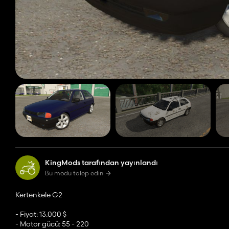
KingMods tarafından yayınlandı
Bu modu talep edin
Kertenkele G2
- Fiyat: 13.000 $
- Motor gücü: 55 - 220