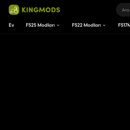
Ev
FS25 Modları
FS22 Modları
FS
17