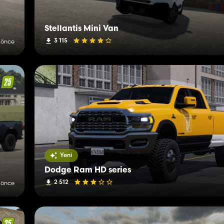
Stellantis Mini Van
3 115
 önce
Yeni
Dodge Ram HD series
2 512
 önce