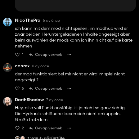
NicoThePro
6 ay önce
ich kann mit dem mod nicht spielen, im modhub wird er
zwar bei den Heruntergeladenen Inhalte angezeigt aber
beim auswählen der mods kann ich ihn nicht auf die karte
nehmen
1
Cevap vermek
conrex
6 ay önce
der mod funktioniert bei mir nicht er wird im spiel nicht
angezeigt ?
5
Cevap vermek
DarthShadow
7 ay önce
Hey, also voll Funktionsfähig ist ja nicht so ganz richtig.
Die Hydraulikschläuche lassen sich nicht ankuppeln.
Grüße trotzdem
2
Cevap vermek
1 yanıtı görüntüle