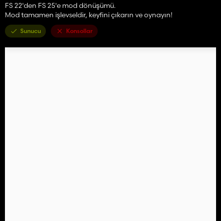
FS 22'den FS 25'e mod dönüşümü.
Mod tamamen işlevseldir, keyfini çıkarın ve oynayın!
Sunucu
Konsollar