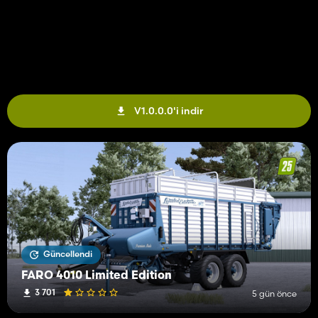
V1.0.0.0'i indir
Güncellendi
FARO 4010 Limited Edition
3 701
5 gün önce