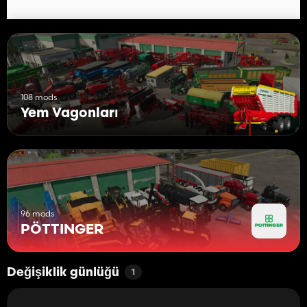
108 mods
Yem Vagonları
96 mods
PÖTTINGER
Değişiklik günlüğü
1