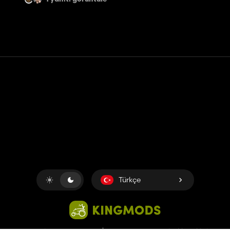
Temas etmek
Yardım
Hizmet Şartları
Gizlilik Politikası
Çerezleri yönet
Türkçe