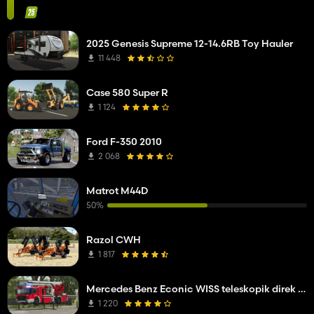
2025 Genesis Supreme 12-14.6RB Toy Hauler
11 448
Case 580 Super R
1 124
Ford F-350 2010
2 068
Matrot M44D
50%
Razol CWH
1 817
Mercedes Benz Econic WISS teleskopik direk platformu
1 220