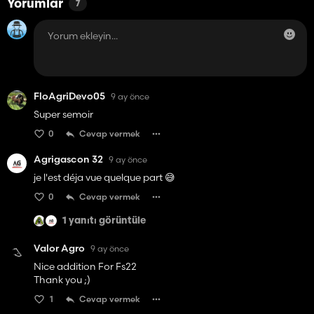
Yorumlar
7
FloAgriDevo05
9 ay önce
Super semoir
0
Cevap vermek
Agrigascon 32
9 ay önce
je l'est déja vue quelque part 😅
0
Cevap vermek
1 yanıtı görüntüle
Valor Agro
9 ay önce
Nice addition For Fs22
Thank you ;)
1
Cevap vermek