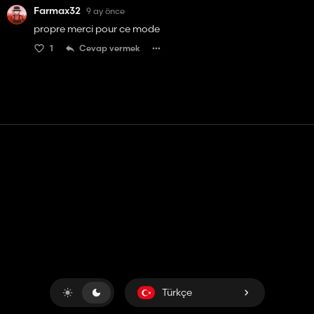
Farmax32
9 ay önce
propre merci pour ce mode
1
Cevap vermek
Temas etmek
Yardım
Hizmet Şartları
Gizlilik Politikası
Çerezleri yönet
Türkçe