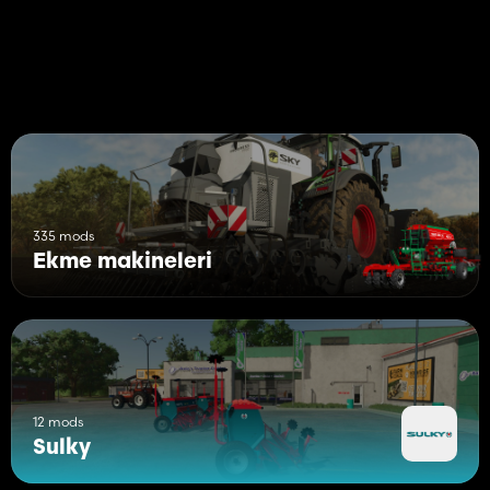
335 mods
Ekme makineleri
12 mods
Sulky