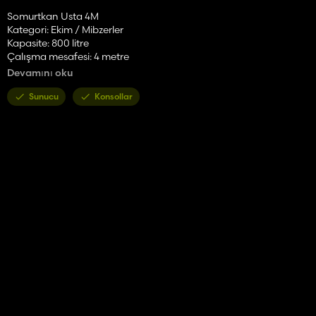
Somurtkan Usta 4M
Kategori: Ekim / Mibzerler
Kapasite: 800 litre
Çalışma mesafesi: 4 metre
Maks. çalışma hızı: 12 km/saat
Devamını oku
Gerekli güç: 75HP
Fiyatı: 8000 $
Sunucu
Konsollar