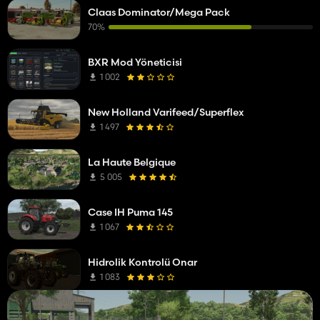
Claas Dominator/Mega Pack
70%
BXR Mod Yöneticisi
1 002
New Holland Varifeed/Superflex
1 497
La Haute Belgique
5 005
Case IH Puma 145
1 067
Hidrolik Kontrolü Onar
1 083