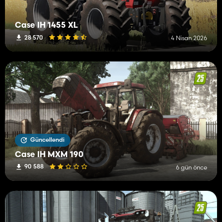
Case IH 1455 XL
28 570
4 Nisan 2026
Güncellendi
Case IH MXM 190
90 588
6 gün önce