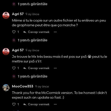
1 yanıtı görüntüle
Agri 57
9 ay önce
Même si tu le copie sur un autre fichier et tu enlèves un peu
de graphisme peut être que ça marche ?
1
Cevap vermek
1 yanıtı görüntüle
Agri 57
9 ay önce
Je trouve le Mx très beau mais il est pas sur ps5 😭 peut tu le
mettre sur ps5 s’il t
1
Cevap vermek
1 yanıtı görüntüle
MooCow353
9 ay önce
Thank you for the McCormick version. To be honest I didn't
expect such an update so fast. :)
1
Cevap vermek