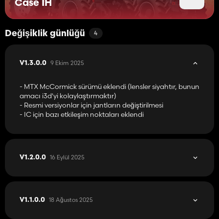
Case IH
Değişiklik günlüğü
4
9 Ekim 2025
V1.3.0.0
- MTX McCormick sürümü eklendi (lensler siyahtır, bunun
amacı i3d'yi kolaylaştırmaktır)
- Resmi versiyonlar için jantların değiştirilmesi
- IC için bazı etkileşim noktaları eklendi
16 Eylül 2025
V1.2.0.0
18 Ağustos 2025
V1.1.0.0