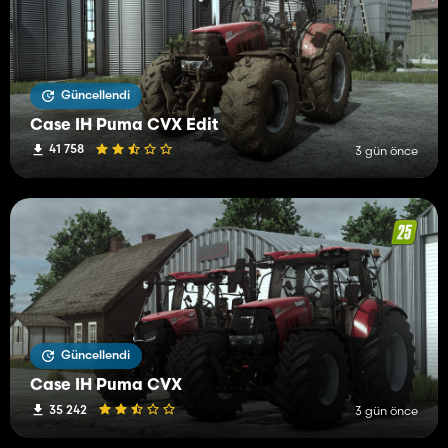
Güncellendi
Case IH Puma CVX Edit
41 758
3 gün önce
Güncellendi
Case IH Puma CVX
35 242
3 gün önce