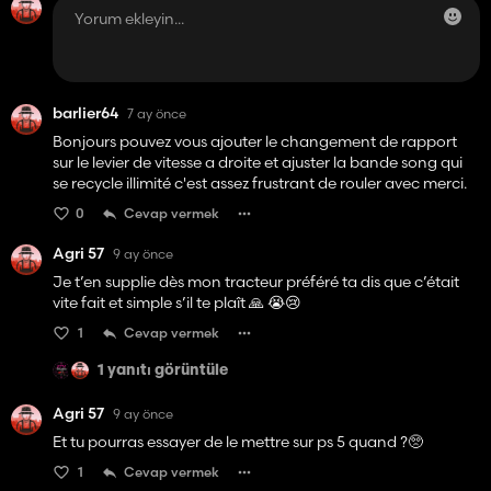
barlier64
7 ay önce
Bonjours pouvez vous ajouter le changement de rapport
sur le levier de vitesse a droite et ajuster la bande song qui
se recycle illimité c'est assez frustrant de rouler avec merci.
0
Cevap vermek
Agri 57
9 ay önce
Je t’en supplie dès mon tracteur préféré ta dis que c’était
vite fait et simple s’il te plaît 🙏 😭😢
1
Cevap vermek
1 yanıtı görüntüle
Agri 57
9 ay önce
Et tu pourras essayer de le mettre sur ps 5 quand ?🥺
1
Cevap vermek