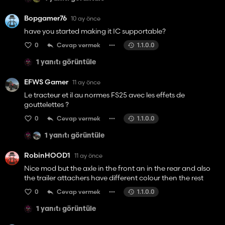
Bopgamer76
10 ay önce
have you started making it IC supportable?
0
Cevap vermek
1.1.0.0
1 yanıtı görüntüle
EFWS Gamer
11 ay önce
Le tracteur et il au normes FS25 avec les effets de
gouttelettes ?
0
Cevap vermek
1.1.0.0
1 yanıtı görüntüle
RobinHOOD1
11 ay önce
Nice mod but the axle in the front an in the rear and also
the trailer attachers have different colour then the rest
0
Cevap vermek
1.1.0.0
1 yanıtı görüntüle