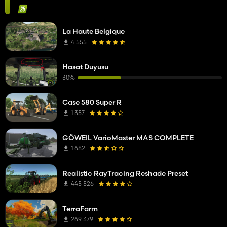
La Haute Belgique
4 555
Hasat Duyusu
30%
Case 580 Super R
1 357
GÖWEIL VarioMaster MAS COMPLETE
1 682
Realistic RayTracing Reshade Preset
445 526
TerraFarm
269 379