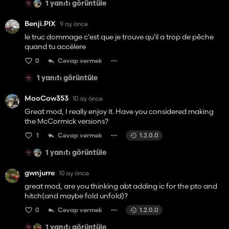
1 yanıtı görüntüle
Benji.PIX
9 ay önce
le truc dommage c'est que je trouve qu'il a trop de pêche
quand tu accélere
0
Cevap vermek
1 yanıtı görüntüle
MooCow353
10 ay önce
Great mod, I really enjoy it. Have you considered making
the McCormick versions?
1
Cevap vermek
1.2.0.0
1 yanıtı görüntüle
gwnjurre
10 ay önce
great mod, are you thinking abt adding ic for the pto and
hitch(and maybe fold unfold)?
0
Cevap vermek
1.2.0.0
1 yanıtı görüntüle