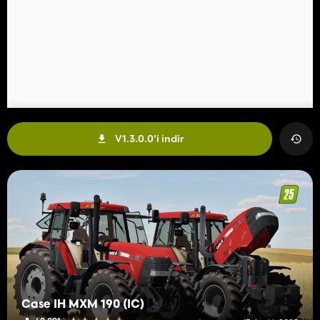
V1.3.0.0'i indir
Case IH MXM 190 (IC)