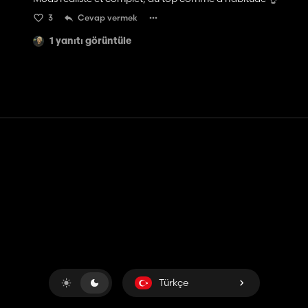
3
Cevap vermek
1 yanıtı görüntüle
Temas etmek
Yardım
Hizmet Şartları
Gizlilik Politikası
Çerezleri yönet
Türkçe