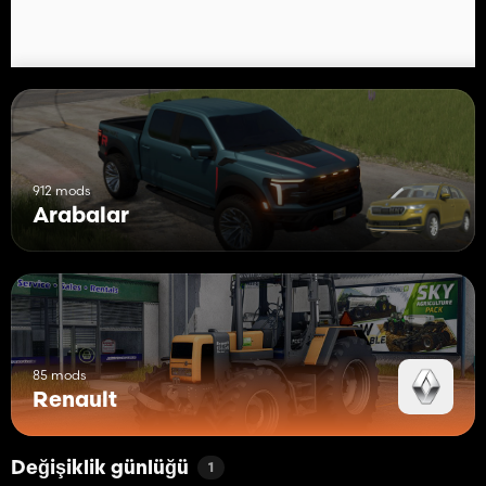
912 mods
Arabalar
85 mods
Renault
Değişiklik günlüğü
1