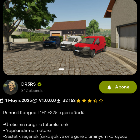
DR3RS
Abone
842 aboneleri
1 Mayıs 2025
V1.0.0.0
32 162
Renault Kangoo L1H1 FS25'e geri döndü.
-Üreticinin rengi ile tutumlu renk
- Yapılandırma motoru
-Sestetik seçenek (arka şok ve öne göre alüminyum koruyucu