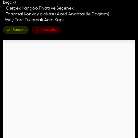
bıçak)
- Gerçek Kangoo Fiyatı ve Seçenek
- Tarımsal Konvoy plakası (Axed Anahtar ile Dağıtım)
-Wey Fare Tıklamalı Arka Kapı
Sunucu
Konsollar