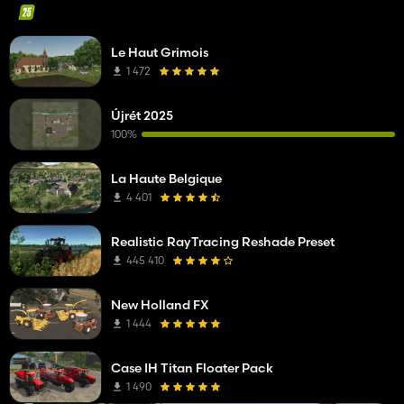
Le Haut Grimois
1 472
Újrét 2025
100%
La Haute Belgique
4 401
Realistic RayTracing Reshade Preset
445 410
New Holland FX
1 444
Case IH Titan Floater Pack
1 490