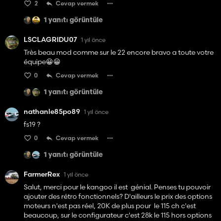
2
Cevap vermek
1 yanıtı görüntüle
LSCLAGRIDU07
1 yıl önce
Très beau mod comme sur le 22 encore bravo a toute votre
équipe😀😀
0
Cevap vermek
1 yanıtı görüntüle
nathanle85po89
1 yıl önce
fs19 ?
0
Cevap vermek
1 yanıtı görüntüle
FarmerRex
1 yıl önce
Salut, merci pour le kangoo il est génial. Penses tu pouvoir
ajouter des rétro fonctionnels? D'ailleurs le prix des options
moteurs n'est pas réel, 20K de plus pour le 115 ch c'est
beaucoup, sur le configurateur c'est 28k le 115 hors options