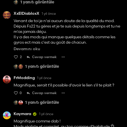
1 yanıtı görüntüle
XxElDiabloxX
1 yıl önce
Venant de toi je n'ai aucun doute de la qualité du mod.
Dépuis Fs22 tu gères et je te suis depuis longtemps et tu ne
m'as jamais déçu.
Il y a des mods qui manque quelques détails comme les
gyros ect mais c'est au goût de chacun.
Continue comme sa tu gères vraiment et c'est grâce des
Devamını oku
gens comme toi qu'on a des mods de qualité 👌
2
Cevap vermek
1 yanıtı görüntüle
FrModding
1 yıl önce
Magnifique, serait t'il possible d'avoir le lien s'il te plait ?
0
Cevap vermek
1 yanıtı görüntüle
Kaymara
1 yıl önce
Magnifique comme dab !
Mods réaliste et complet, au top comme d'habitude 👌