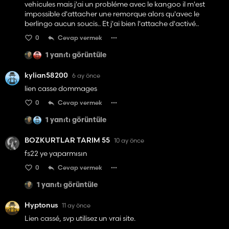
vehicules mais j'ai un probléme avec le kangoo il m'est
impossible d'attacher une remorque alors qu'avec le
berlingo aucun soucis.. Et j'ai bien l'attache d'activé..
0
Cevap vermek
1 yanıtı görüntüle
kylian58200
6 ay önce
lien casse dommages
0
Cevap vermek
1 yanıtı görüntüle
BOZKURTLAR TARIM 55
10 ay önce
fs22 ye yaparmısın
0
Cevap vermek
1 yanıtı görüntüle
Hyptonus
11 ay önce
Lien cassé, svp utilisez un vrai site.