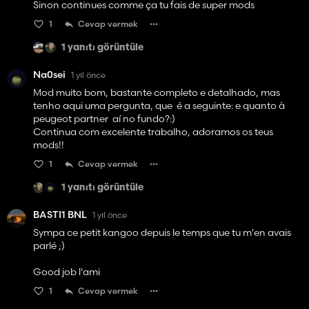
Sinon continues comme ça tu fais de super mods
1
Cevap vermek
1 yanıtı görüntüle
Na0sei
1 yıl önce
Mod muito bom, bastante completo e detalhado, mas
tenho aqui uma pergunta, que é a seguinte: e quanto à
peugeot partner aí no fundo?:)
Continua com excelente trabalho, adoramos os teus
mods!!
1
Cevap vermek
1 yanıtı görüntüle
BASTI1 BNL
1 yıl önce
Sympa ce petit kangoo depuis le temps que tu m'en avais
parlé ;)
Good job l'ami
1
Cevap vermek