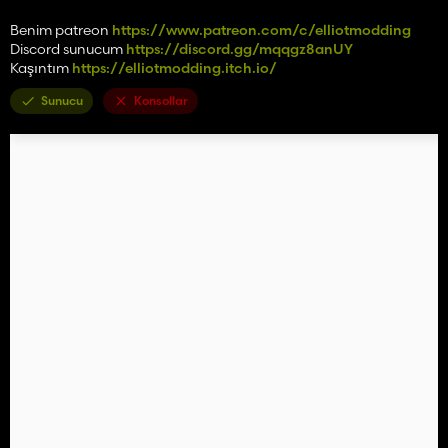
Benim patreon
https://www.patreon.com/c/elliotmodding
Discord sunucum
https://discord.gg/mqqgz8anUY
Kaşıntım
https://elliotmodding.itch.io/
Sunucu
Konsollar