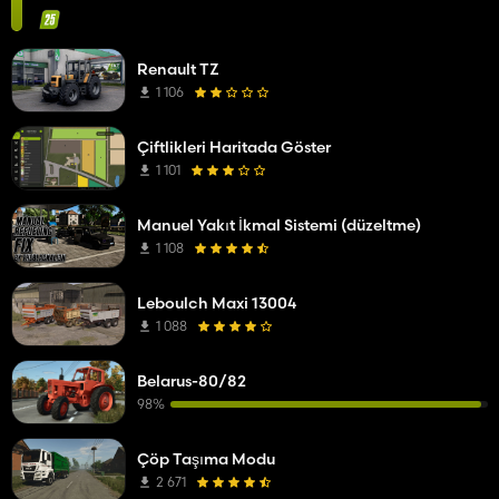
Renault TZ
1 106
Çiftlikleri Haritada Göster
1 101
Manuel Yakıt İkmal Sistemi (düzeltme)
1 108
Leboulch Maxi 13004
1 088
Belarus-80/82
98%
Çöp Taşıma Modu
2 671