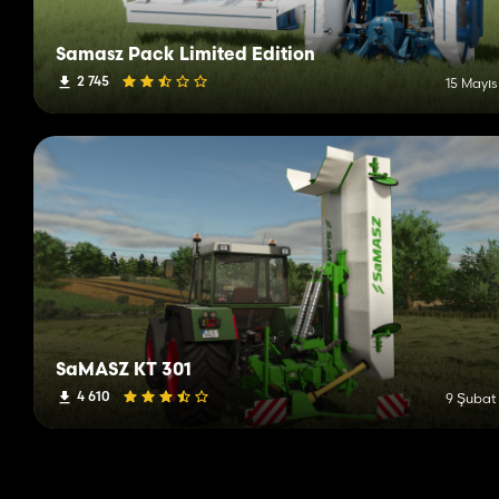
Samasz Pack Limited Edition
2 745
15 Mayıs
SaMASZ KT 301
4 610
9 Şubat