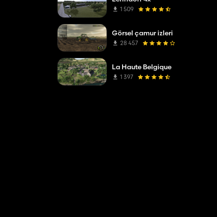
1 509
Görsel çamur izleri
28 457
La Haute Belgique
1 397