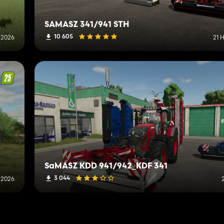
SAMASZ 341/941 STH
10 605
 2026
21 
SaMASZ KDD 941/942_KDF 341
3 044
 2026