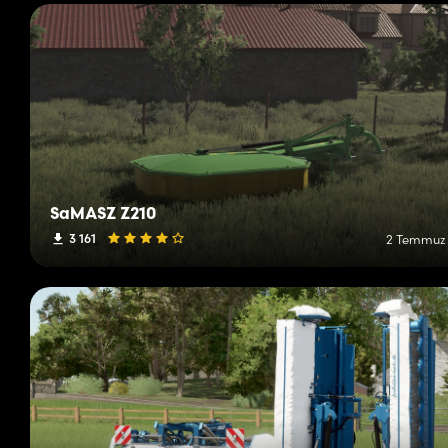
SaMASZ Z210
3 161
2 Temmuz