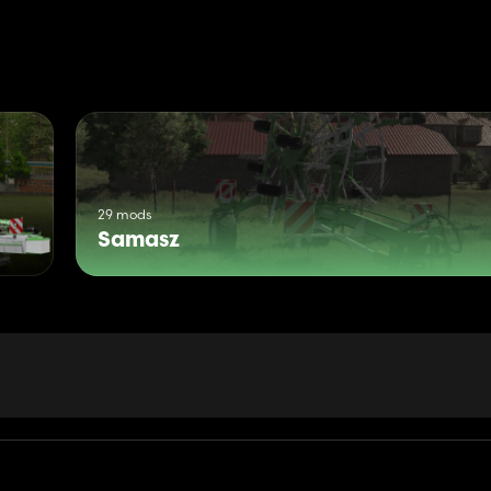
29 mods
Samasz