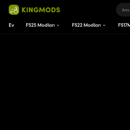
Ev
FS25 Modları
FS22 Modları
FS
17