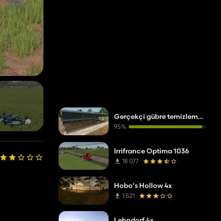
Gerçekçi gübre temizleme sistemi
95%
Irrifrance Optima 1036
18 077
Hobo's Hollow 4x
1 521
Lehndorf 4x