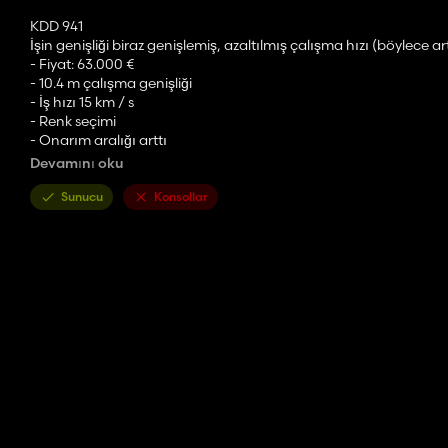
KDD 941
İşin genişliği biraz genişlemiş, azaltılmış çalışma hızı (böylece ar
- Fiyat: 63.000 €
- 10.4 m çalışma genişliği
- İş hızı 15 km / s
- Renk seçimi
- Onarım aralığı arttı
Devamını oku
KDF 341 S
İşin genişliği biraz genişlemiş, azaltılmış çalışma hızı (böylece ar
Sunucu
Konsollar
- fiyat 12500
- 4,4 m çalışma genişliği
- İş hızı 15 km / s
- Renk seçimi
- Onarım aralığı arttı