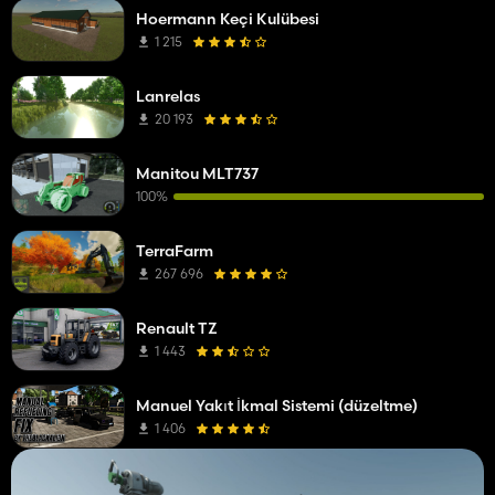
Hoermann Keçi Kulübesi
1 215
Lanrelas
20 193
Manitou MLT737
100%
TerraFarm
267 696
Renault TZ
1 443
Manuel Yakıt İkmal Sistemi (düzeltme)
1 406