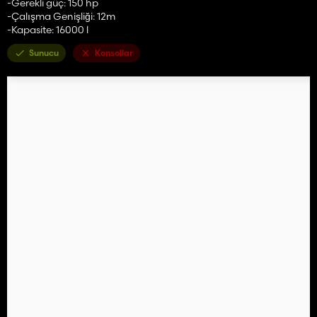
-Gerekli güç: 150 hp
-Çalışma Genişliği: 12m
-Kapasite: 16000 l
Sunucu
Konsollar