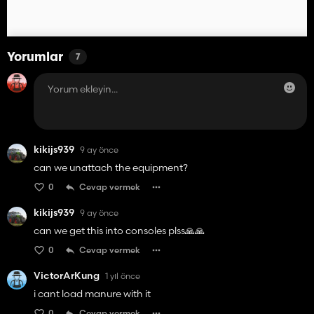
Yorumlar
7
kikijs939
9 ay önce
can we unattach the equipment?
0
Cevap vermek
kikijs939
9 ay önce
can we get this into consoles plss🙏🙏
0
Cevap vermek
VictorArKung
1 yıl önce
i cant load manure with it
0
Cevap vermek