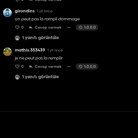
girondins
1 yıl önce
on peut pas la rampli dommage
0
Cevap vermek
1.0.0.0
1 yanıtı görüntüle
mathis.353439
1 yıl önce
je ne peut pas la remplir
0
Cevap vermek
1.0.0.0
1 yanıtı görüntüle
Temas etmek