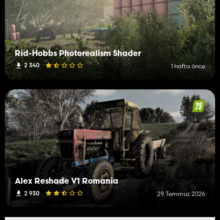
Rid-Hobbs Photorealism Shader
2 340
1 hafta önce
Alex Reshade V1 Romania
2 930
29 Temmuz 2026