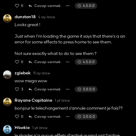
0
Cevap vermek
4.5.0.0
dunstan18
4 ay önce
Looks great !
Just when I'm loading the game it says that there's a an
error for some effects to press home to see them.
Not sure exactly what to do to see them ?
0
Cevap vermek
4.5.0.0
zgiebek
11 ay önce
wow mega wow
3
Cevap vermek
3.0.0.0
Rayane Capitaine
1 yıl önce
bonjour le telechargement s'annule comment je fais??
0
Cevap vermek
2.0.0.0
H4wkie
1 yıl önce
le shader n'a aucun effets d'activé quand ont l'active