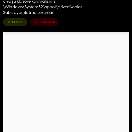
onu şu klasöre koymalısınız:
\Windows\System32\spool\drivers\color
Sabit aydınlatma sorunları
Sunucu
Konsollar