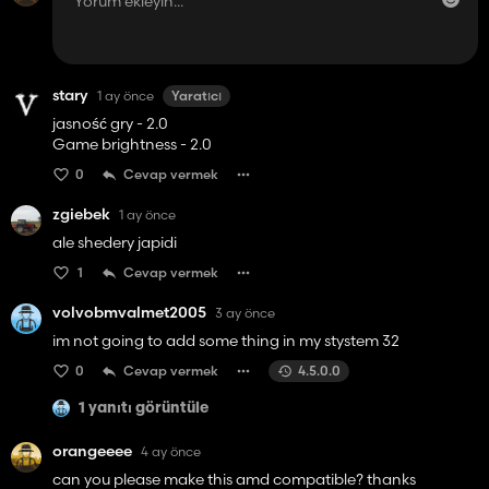
stary
1 ay önce
Yaratıcı
jasność gry - 2.0
Game brightness - 2.0
0
Cevap vermek
zgiebek
1 ay önce
ale shedery japidi
1
Cevap vermek
volvobmvalmet2005
3 ay önce
im not going to add some thing in my stystem 32
0
Cevap vermek
4.5.0.0
1 yanıtı görüntüle
orangeeee
4 ay önce
can you please make this amd compatible? thanks