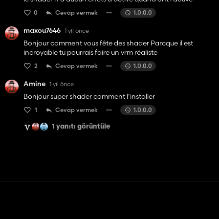
0
Cevap vermek
1.0.0.0
maxou7646
1 yıl önce
Bonjour comment vous fête des shader Parcque il est
incroyable tu pourrais faire un vrm réaliste
2
Cevap vermek
1.0.0.0
Amine
1 yıl önce
Bonjour super shader comment l’installer
1
Cevap vermek
1.0.0.0
1 yanıtı görüntüle