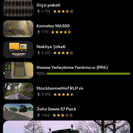
Giysi paketi
4 792
Komatsu WA500
1 717
Nakliye Şirketi
6 470
Hassas Yerleştirme Yardımcısı (PPA)
100%
StockbornerHof RLP x4
9 092
John Deere S7 Pack
1 466