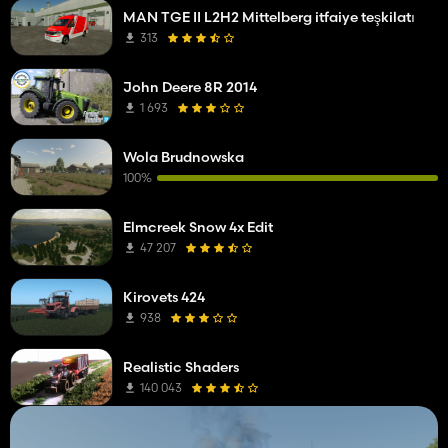
MAN TGE II L2H2 Mittelberg itfaiye teşkilatı
313
John Deere 8R 2014
1 693
Wola Brudnowska
100%
Elmcreek Snow 4x Edit
47 207
Kirovets 424
938
Realistic Shaders
140 043