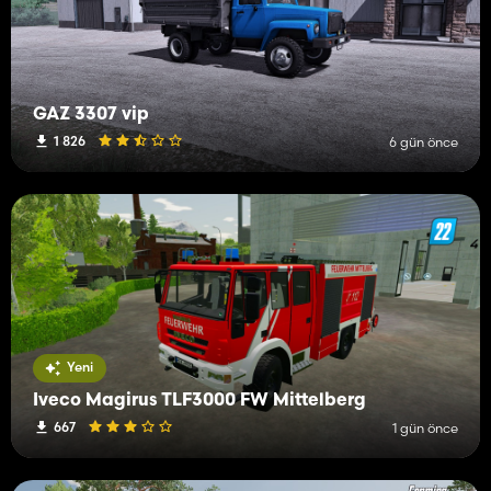
GAZ 3307 vip
1 826
6 gün önce
Yeni
Iveco Magirus TLF3000 FW Mittelberg
667
1 gün önce