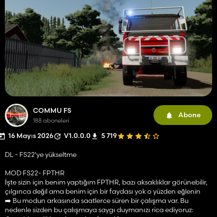
COMMU FS
Abone
188 aboneleri
16 Mayıs 2026
V1.0.0.0
5 719
DL - FS22'ye yükseltme
MOD FS22- FPTHR
İşte sizin için benim yaptığım FPTHR, bazı aksaklıklar görünebilir,
çılgınca değil ama benim için bir faydası yok o yüzden eğlenin
➡️ Bu modun arkasında saatlerce süren bir çalışma var. Bu
nedenle sizden bu çalışmaya saygı duymanızı rica ediyoruz: