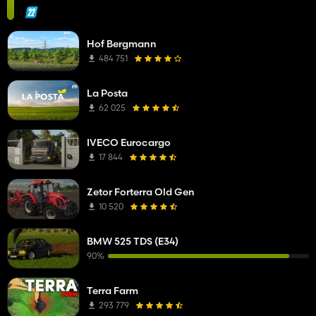
Hof Bergmann
484 751
La Posta
62 025
IVECO Eurocargo
17 844
Zetor Forterra Old Gen
10 520
BMW 525 TDS (E34)
90%
Terra Farm
293 779