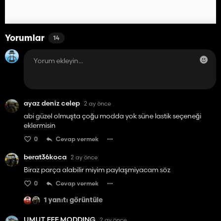
Yorumlar
14
ayaz deniz celep
2 ay önce
abi güzel olmuşta çoğu modda yok süne lastik seçeneği
eklermisin
0
Cevap vermek
berat36koca
2 ay önce
Biraz parça alabilir miyim paylaşmiyacam söz
0
Cevap vermek
1 yanıtı görüntüle
UMUT EFE MODDING
2 ay önce