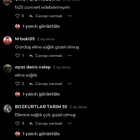
fs25 convert edebılırmıyım
0
Cevap vermek
1 yanıtı görüntüle
M baki05
2 ay önce
Gardaş eline sağlık güzel olmuş
1
Cevap vermek
ayaz deniz celep
2 ay önce
eline sağlık
2
Cevap vermek
1 yanıtı görüntüle
BOZKURTLAR TARIM 55
2 ay önce
Ellerine sağlık çok güzel olmuş
3
Cevap vermek
1 yanıtı görüntüle