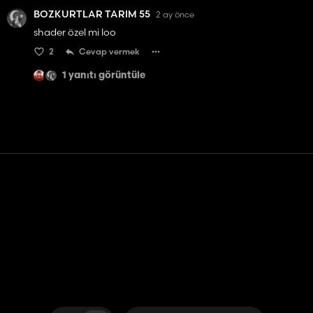
BOZKURTLAR TARIM 55
2 ay önce
shader özel mi loo
2
Cevap vermek
1 yanıtı görüntüle
Temas etmek
Yardım
Hizmet Şartları
Gizlilik Politikası
Çerezleri yönet