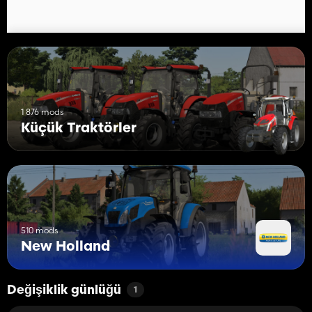
1 876 mods
Küçük Traktörler
510 mods
New Holland
Değişiklik günlüğü
1