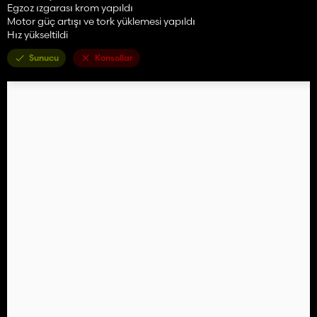
Egzoz ızgarası krom yapıldı
Motor güç artışı ve tork yüklemesi yapıldı
Hız yükseltildi
Sunucu
Konsollar