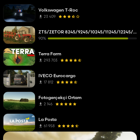
Volkswagen T-Roc
23 409
ZTS/ZETOR 8245/9245/10245/11245/12245/14245/16245
90%
Terra Farm
293 703
IVECO Eurocargo
17 812
Fotogerçekçi Ortam
2 146
La Posta
61 958