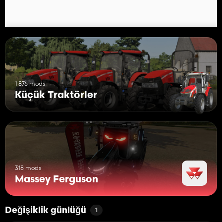
1 876 mods
Küçük Traktörler
318 mods
Massey Ferguson
Değişiklik günlüğü
1