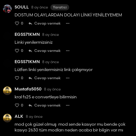
SOULL
8 ay önce
Yaratıcı
DOSTUM OLAYLARDAN DOLAYI LİNKİ YENİLEYEMEM
0
Cevap vermek
EGSS71KMN
8 ay önce
Linki yenilermizsiniz
0
Cevap vermek
EGSS71KMN
8 ay önce
Lütfen linki yenilermisiniz link çalışmıyor
0
Cevap vermek
Mustafa5050
8 ay önce
kral fs25 e convertleye bilirmisin
0
Cevap vermek
ALK
8 ay önce
mod çok güzel olmuş mod sende kasıyor mu bende çok
kasıyo 2630 tüm modları neden acaba bir bilgin var mı