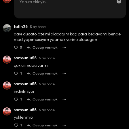
fatih26
5 ay önce
dayı ducato özelmi alacagım kaç para bedavamı bende
mod yapımcısıyım yapmak yerine alacagım
0
Cevap vermek
samsunlu55
6 ay önce
çekici modu varmı
1
Cevap vermek
samsunlu55
6 ay önce
indirilmiyor
1
Cevap vermek
samsunlu55
6 ay önce
yüklenmio
1
Cevap vermek