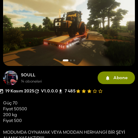
SOULL
Abone
14 aboneleri
19 Kasım 2025
V1.0.0.0
7 485
Güç 70
Fiyat 50500
200 kg
Fiyat 500
MODUMDA OYNAMAK VEYA MODDAN HERHANGİ BİR ŞEYİ
ALMAK YASAKTIR!!!!