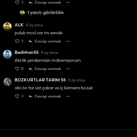
1
Cevap vermek
1 yanıtı görüntüle
ALK
8 ay önce
puluk mod var mı sende
1
Cevap vermek
Bedirhan55
8 ay önce
Abi lik yenilermisin indiremiyorum
0
Cevap vermek
BOZKURTLAR TARIM 55
8 ay önce
abi ön far üst çakar ve iç kamera bozuk
1
Cevap vermek