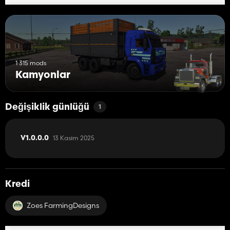
1 315 mods
Kamyonlar
Değişiklik günlüğü
1
13 Kasım 2025
V1.0.0.0
Kredi
Zoes FarmingDesigns