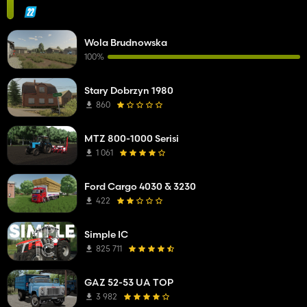
Wola Brudnowska
100%
Stary Dobrzyn 1980
860
MTZ 800-1000 Serisi
1 061
Ford Cargo 4030 & 3230
422
Simple IC
825 711
GAZ 52-53 UA TOP
3 982