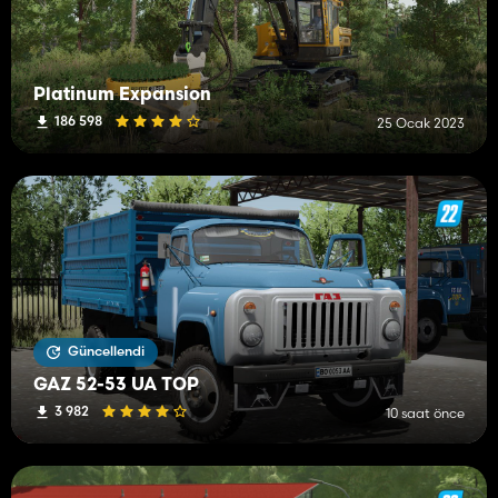
Platinum Expansion
186 598
25 Ocak 2023
Güncellendi
GAZ 52-53 UA TOP
3 982
10 saat önce