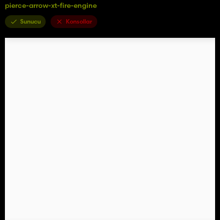
pierce-arrow-xt-fire-engine
Sunucu
Konsollar