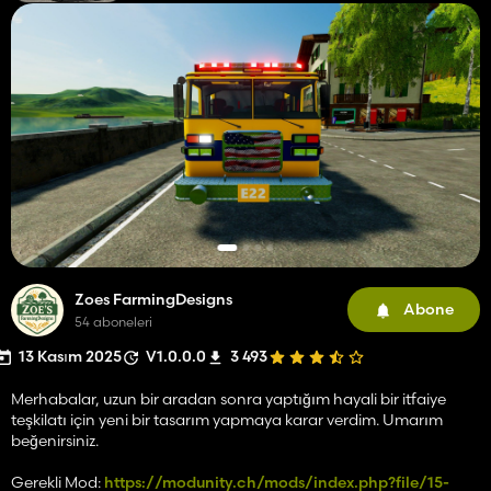
Zoes FarmingDesigns
Abone
54 aboneleri
13 Kasım 2025
V1.0.0.0
3 493
Merhabalar, uzun bir aradan sonra yaptığım hayali bir itfaiye
teşkilatı için yeni bir tasarım yapmaya karar verdim. Umarım
beğenirsiniz.
Gerekli Mod:
https://modunity.ch/mods/index.php?file/15-