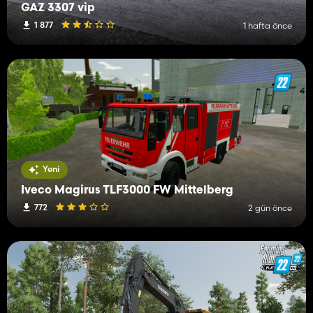
GAZ 3307 vip
1 877
1 hafta önce
Yeni
Iveco Magirus TLF3000 FW Mittelberg
772
2 gün önce