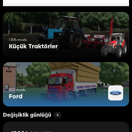
1 876 mods
Küçük Traktörler
353 mods
Ford
Değişiklik günlüğü
6