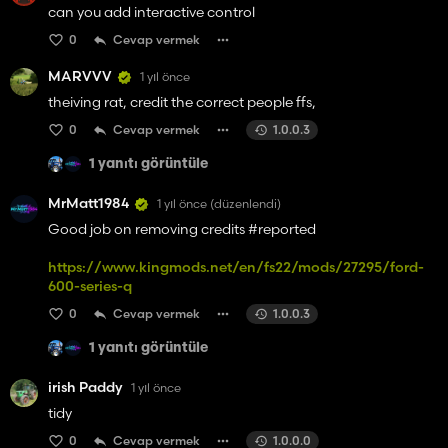
can you add interactive control
0
Cevap vermek
MARVVV
1 yıl önce
theiving rat, credit the correct people ffs,
0
Cevap vermek
1.0.0.3
1 yanıtı görüntüle
MrMatt1984
1 yıl önce
(düzenlendi)
Good job on removing credits #reported
https://www.kingmods.net/en/fs22/mods/27295/ford-
600-series-q
0
Cevap vermek
1.0.0.3
1 yanıtı görüntüle
irish Paddy
1 yıl önce
tidy
0
Cevap vermek
1.0.0.0