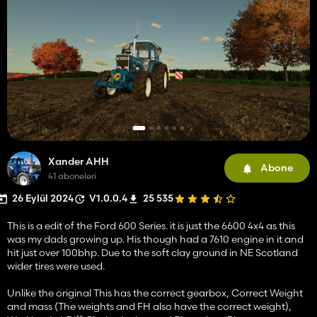
Xander AHH
Abone
41 aboneleri
26 Eylül 2024
V1.0.0.4
25 535
This is a edit of the Ford 600 Series. it is just the 6600 4x4 as this
was my dads growing up. His though had a 7610 engine in it and
hit just over 100bhp. Due to the soft clay ground in NE Scotland
wider tires were used.
Unlike the original This has the correct gearbox, Correct Weight
and mass (The weights and FH also have the correct weight),