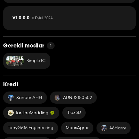
6 Eylül 2024
V1.0.0.0
Gerekli modlar
1
Simple IC
Kredi
Xander AHH
ARNJS180502
Tiax3D
larsIhcModding
TonyG616 Engineering
MoosAgrar
46Harry