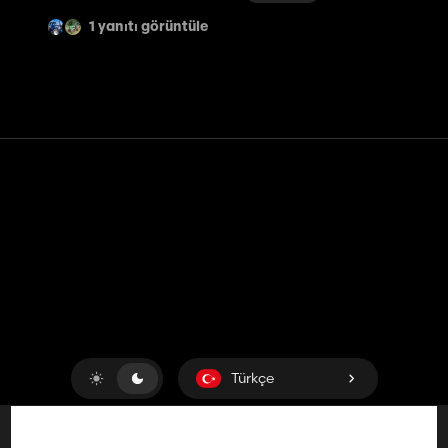
1 yanıtı görüntüle
Temas etmek
Yardım
Hizmet Şartları
Gizlilik Politikası
Çerezleri yönet
Türkçe