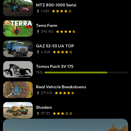
MTZ 800-1000 Serisi
1 433
Terra Farm
293 951
GAZ 52-53 UA TOP
4 348
Tomos Puch SV 175
75%
Real Vehicle Breakdowns
271 413
Shaders
97 121