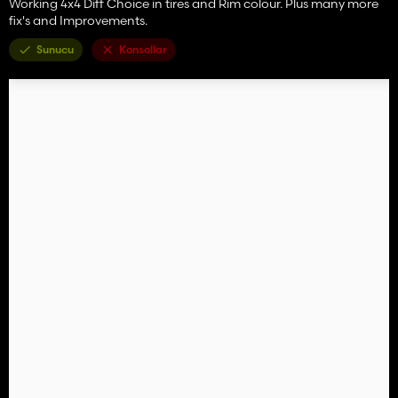
Working 4x4 Diff Choice in tires and Rim colour. Plus many more
fix's and Improvements.
Sunucu
Konsollar