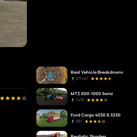
Real Vehicle Breakdowns
271 447
MTZ 800-1000 Serisi
1 475
Ford Cargo 4030 & 3230
937
Realistic Shaders