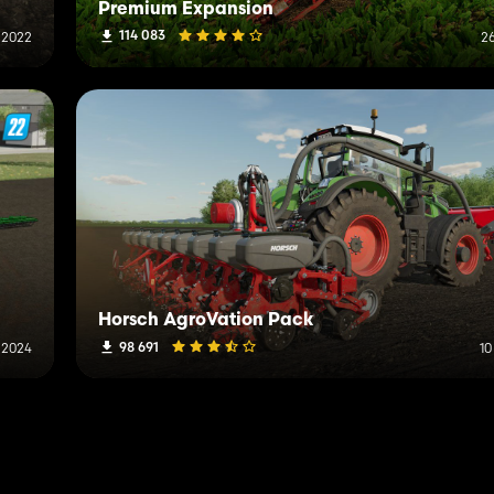
Premium Expansion
114 083
 2022
2
Horsch AgroVation Pack
98 691
 2024
10