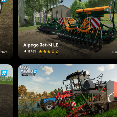
Alpego Jet-M LE
8 451
 2023
15 