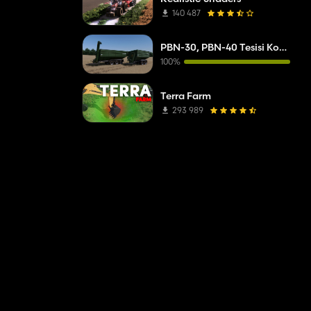
140 487
PBN-30, PBN-40 Tesisi Kobzarenko
100%
Terra Farm
293 989