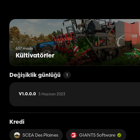
637 mods
Kültivatörler
Değişiklik günlüğü
1
3 Haziran 2023
V1.0.0.0
Kredi
SCEA Des Plaines
GIANTS Software