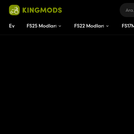
Ev
FS25 Modları
FS22 Modları
FS
17