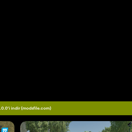
.0.0'i indir
(modsfile.com)