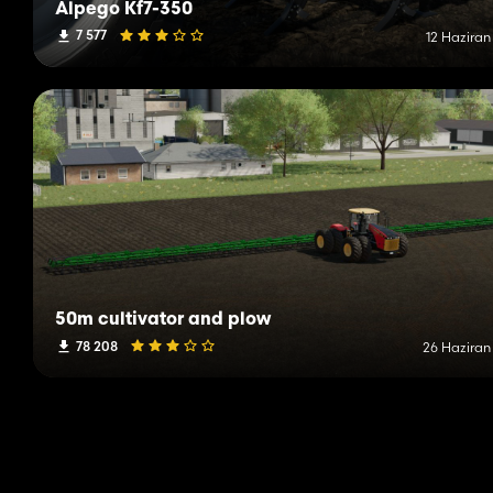
Alpego Kf7-350
7 577
12 Haziran
50m cultivator and plow
78 208
26 Haziran