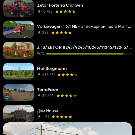
Zetor Forterra Old Gen
10 785
Volkswagen T6.1 NEF от пожарной части Миттельберга
223
ZTS/ZETOR 8245/9245/10245/11245/12245/14245/16245
90%
Hof Bergmann
485 271
TerraFarm
86 685
Дом Ниязи
1 131