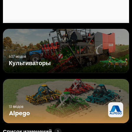
637 модов
Культиваторы
13 модов
Alpego
1