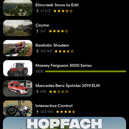
Elmcreek Snow 4x Edit
47 573
Çeşme
567
Realistic Shaders
140 749
Massey Ferguson 3000 Series
100%
Mercedes Benz Sprinter 2019 ELW
606
Interactive Control
453 956