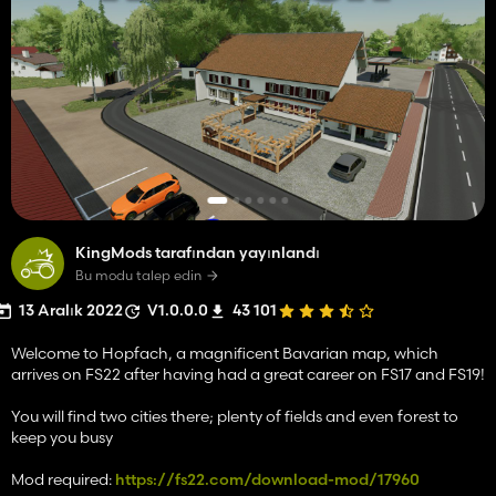
KingMods tarafından yayınlandı
Bu modu talep edin
13 Aralık 2022
V1.0.0.0
43 101
Welcome to Hopfach, a magnificent Bavarian map, which
arrives on FS22 after having had a great career on FS17 and FS19!
You will find two cities there; plenty of fields and even forest to
keep you busy
Mod required:
https://fs22.com/download-mod/17960