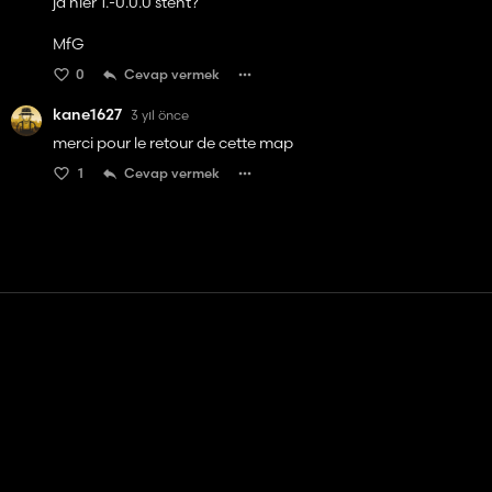
ja hier 1.-0.0.0 steht?
MfG
0
Cevap vermek
kane1627
3 yıl önce
merci pour le retour de cette map
1
Cevap vermek
Temas etmek
Yardım
Hizmet Şartları
Gizlilik Politikası
Çerezleri yönet