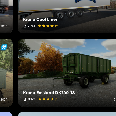
Krone Cool Liner
7 731
 2024
Krone Emsland DK240-18
8 172
 2024
2