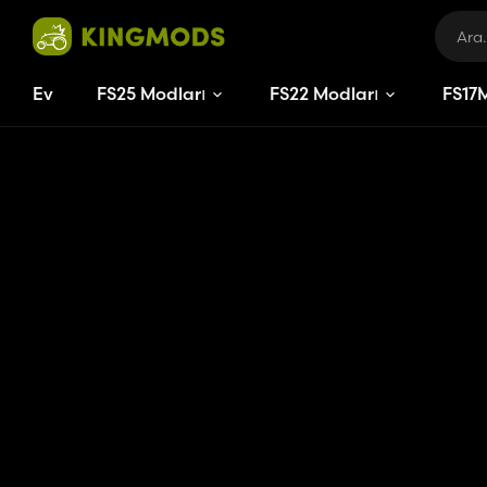
Ev
FS25 Modları
FS22 Modları
FS
17