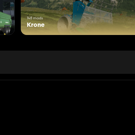
148 mods
Krone