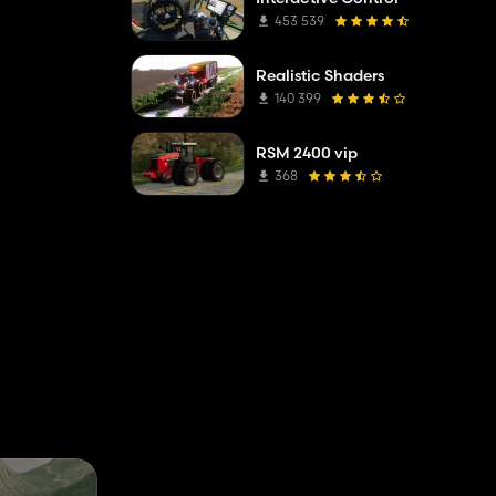
453 539
Realistic Shaders
140 399
RSM 2400 vip
368