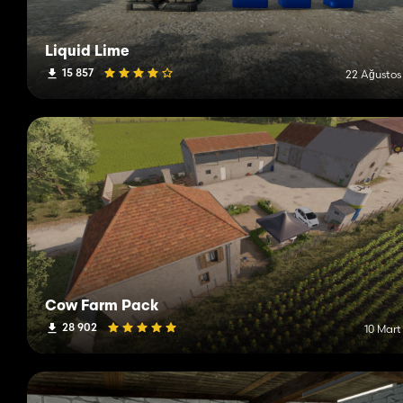
Liquid Lime
15 857
22 Ağustos
Cow Farm Pack
28 902
10 Mart