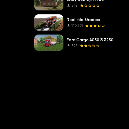
842
Realistic Shaders
140 201
Ford Cargo 4030 & 3230
395