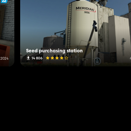
Seed purchasing station
14 806
 2024