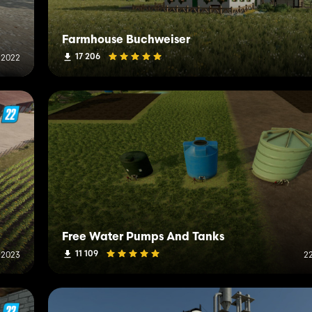
Farmhouse Buchweiser
17 206
 2022
Free Water Pumps And Tanks
11 109
 2023
2