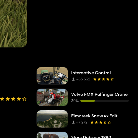
Interactive Control
453 332
Volvo FMX Palfinger Crane
30%
Elmcreek Snow 4x Edit
47 272
Stary Dobrzyn 1980