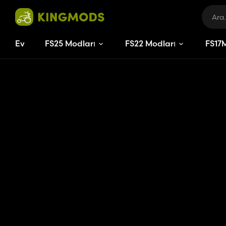
Ev
FS25 Modları
FS22 Modları
FS
17