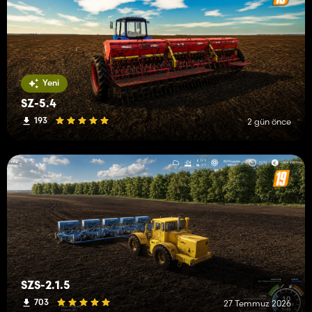
Yeni
SZ-5.4
193
2 gün önce
SZS-2.1.5
703
27 Temmuz 2026