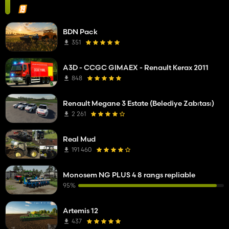
BDN Pack
351
A3D - CCGC GIMAEX - Renault Kerax 2011
848
Renault Megane 3 Estate (Belediye Zabıtası)
2 261
Real Mud
191 460
Monosem NG PLUS 4 8 rangs repliable
95%
Artemis 12
437