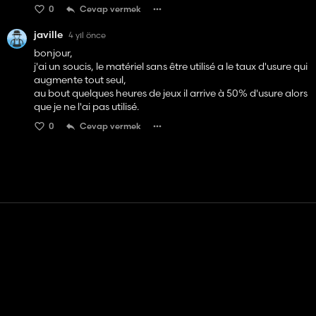
0
Cevap vermek
javille
4 yıl önce
bonjour,
j'ai un soucis, le matériel sans être utilisé a le taux d'usure qui
augmente tout seul,
au bout quelques heures de jeux il arrive à 50% d'usure alors
que je ne l'ai pas utilisé.
0
Cevap vermek
Temas etmek
Yardım
Hizmet Şartları
Gizlilik Politikası