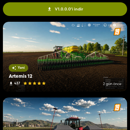
V1.0.0.0'i indir
Yeni
Artemis 12
437
2 gün önce