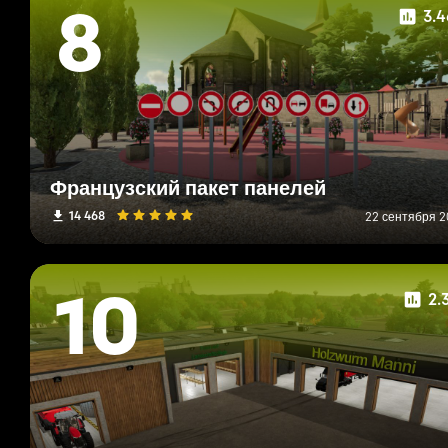
3.
8
Французский пакет панелей
14 468
22 сентября 20
2.
10