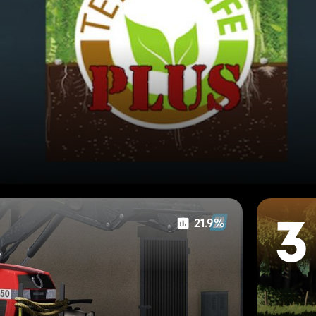
21.9%
3