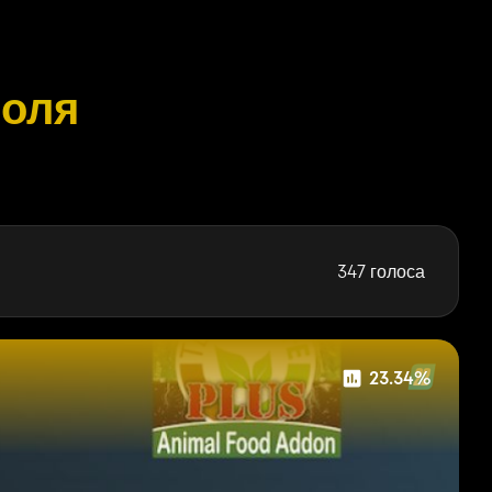
роля
347 голоса
23.34%