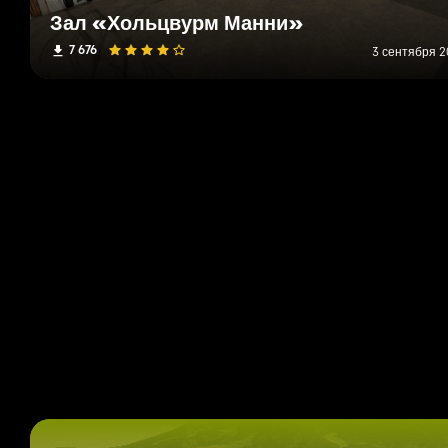
Зал «Хольцвурм Манни»
7 676
3 сентября 20