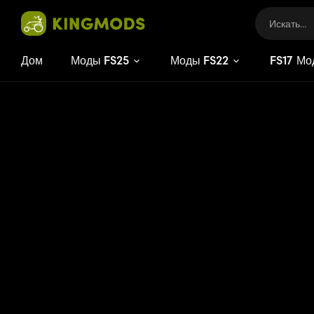
Дом
Моды FS25
Моды FS22
FS
17
Мо