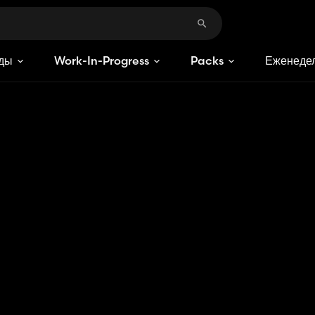
ды
Work-In-Progress
Packs
Еженедел