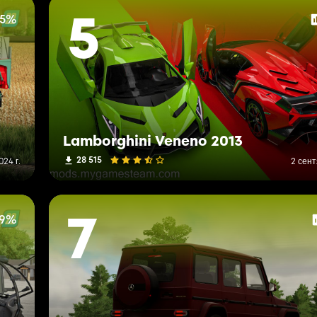
95%
5
Lamborghini Veneno 2013
28 515
24 г.
2 сент
19%
7