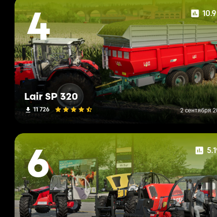
10.
4
Lair SP 320
11 726
2 сентября 20
5.
6