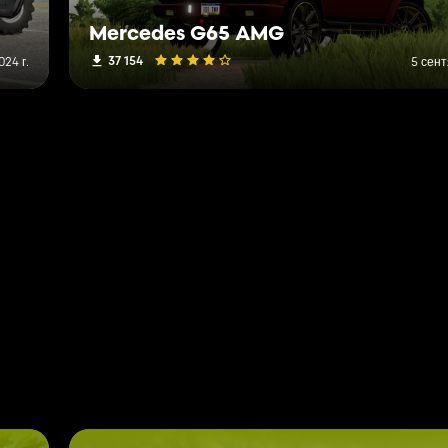
Mercedes G65 AMG
37 154
24 г.
5 сент