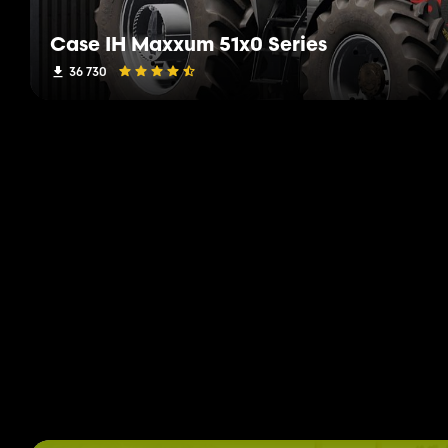
Case IH Maxxum 51x0 Series
36 730