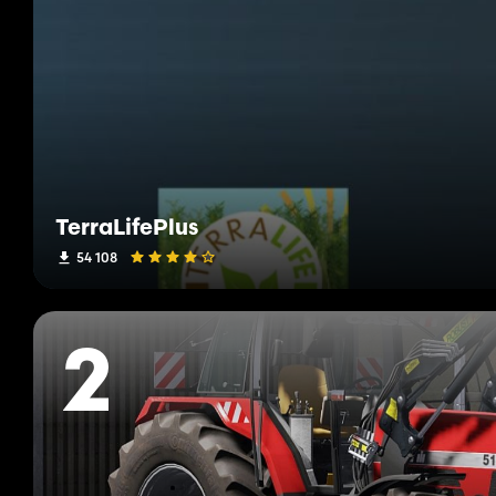
TerraLifePlus
54 108
2