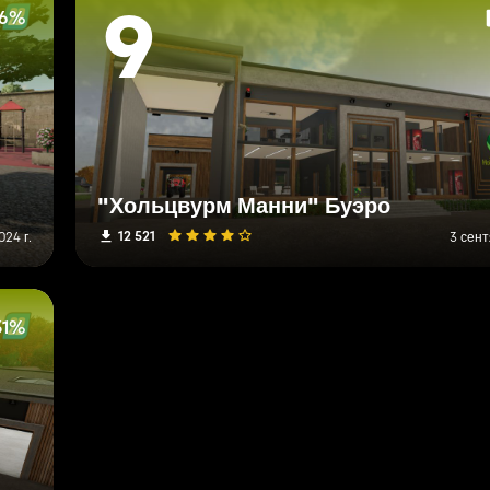
46%
9
"Хольцвурм Манни" Буэро
12 521
24 г.
3 сент
31%