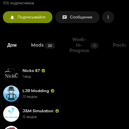
106 подписчиков
Подписывайся
Сообщение
Work-
Дом
Mods
In-
Packs
20
0
Progress
Nicko 87
1 мод
LJR Modding
70 модов
J&M Simulation
12 модов