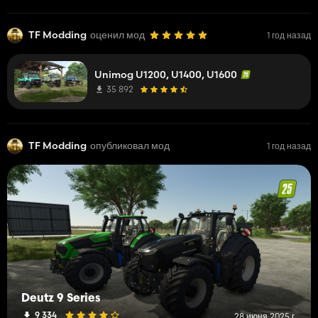
TF Modding
оценил мод
1 год назад
Unimog U1200, U1400, U1600
35 892
TF Modding
опубликовал мод
1 год назад
Deutz 9 Series
9 334
28 июня 2025 г.