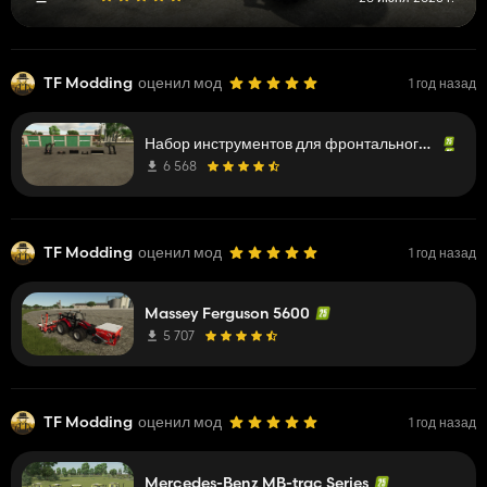
TF Modding
оценил мод
1 год назад
Набор инструментов для фронтального погрузчика Stoll
6 568
TF Modding
оценил мод
1 год назад
Massey Ferguson 5600
5 707
TF Modding
оценил мод
1 год назад
Mercedes-Benz MB-trac Series