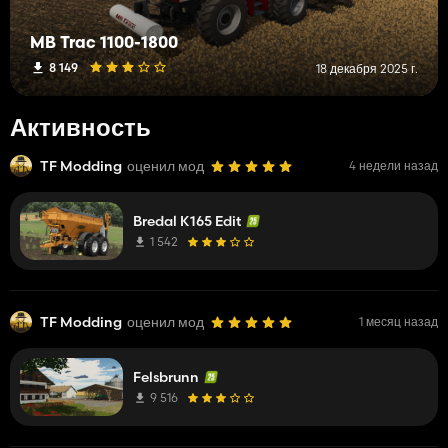
MB Trac 1100-1800
8 149
18 декабря 2025 г.
Активность
TF Modding
оценил мод
4 недели назад
Bredal K165 Edit
1 542
TF Modding
оценил мод
1 месяц назад
Felsbrunn
9 516