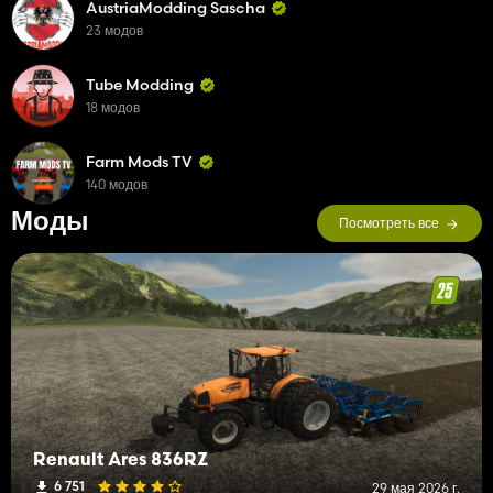
AustriaModding Sascha
23 модов
Tube Modding
18 модов
Farm Mods TV
140 модов
Моды
Посмотреть все
Renault Ares 836RZ
6 751
29 мая 2026 г.