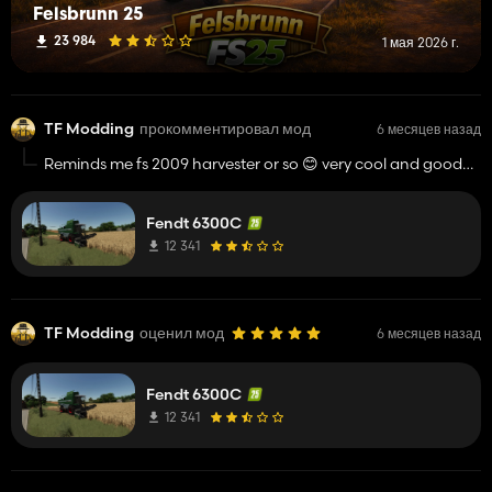
Felsbrunn 25
23 984
1 мая 2026 г.
TF Modding
прокомментировал мод
6 месяцев назад
Reminds me fs 2009 harvester or so 😊 very cool and good
job 👍️
Fendt 6300C
12 341
TF Modding
оценил мод
6 месяцев назад
Fendt 6300C
12 341