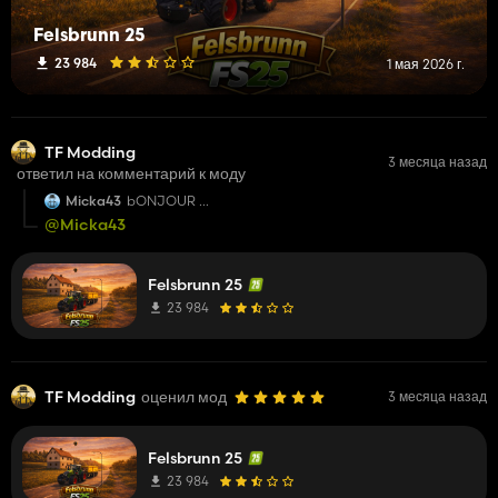
Felsbrunn 25
23 984
1 мая 2026 г.
TF Modding
3 месяца назад
ответил на комментарий к моду
Micka43
bONJOUR
je viens de télécharger la map mais je n'arrive pas a
@Micka43
ramasser la paille dans la presse , enfin ça prend juste
un peu du dessus de l'andain mais pas l'andain entier
est ce que quelqu'un rencontre ce même problème?
merci
Felsbrunn 25
23 984
TF Modding
оценил мод
3 месяца назад
Felsbrunn 25
23 984