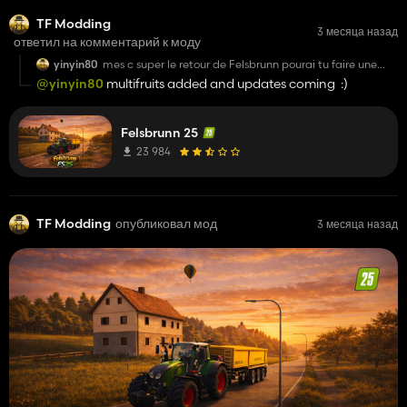
TF Modding
3 месяца назад
ответил на комментарий к моду
yinyin80
mes c super le retour de Felsbrunn pourai tu faire une
version miltifruits
@yinyin80
multifruits added and updates coming :)
Felsbrunn 25
23 984
TF Modding
опубликовал мод
3 месяца назад