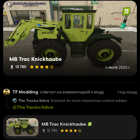
MB Trac Knickhaube
13 785
4 июля 2025 г.
TF Modding
ответил на комментарий к моду
1 год назад
The Trecka fahra
Könntet ihr noch interactive control adden
@The Trecka fahra
MB Trac Knickhaube
13 785