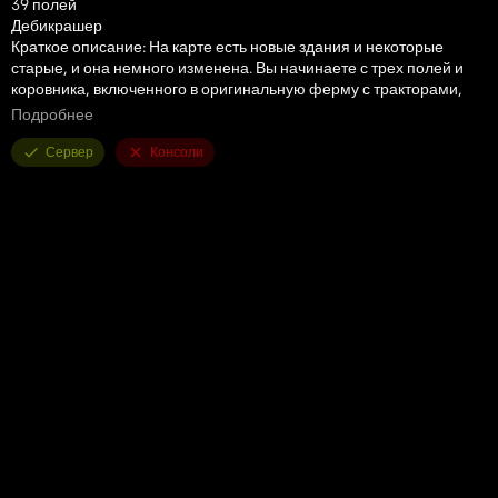
39 полей
Дебикрашер
Краткое описание: На карте есть новые здания и некоторые
старые, и она немного изменена. Вы начинаете с трех полей и
коровника, включенного в оригинальную ферму с тракторами,
молотилками и т. д. Надеюсь, вам понравится, вы весело
Подробнее
проведете время и поиграете :-) Большое спасибо Bavarian и
OmaTana за отличные здания :-)
Сервер
Консоли