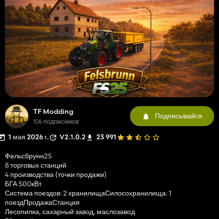
TF Modding
Подписывайся
106 подписчиков
1 мая 2026 г.
V2.1.0.2
23 991
Фельсбрунн25
8 торговых станций
4 производства (точки продажи)
БГА 500кВт
Система поездов: 2 хранилищаСилосохранилища: 1
поездПродажаСтанция
Лесопилка, сахарный завод, маслозавод