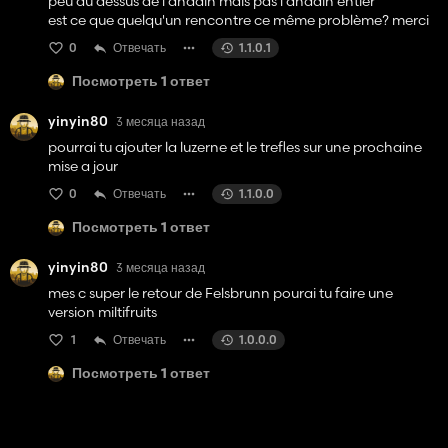
peu du dessus de l'andain mais pas l'andain entier
est ce que quelqu'un rencontre ce même problème? merci
0
Отвечать
1.1.0.1
Посмотреть 1 ответ
yinyin80
3 месяца назад
pourrai tu ajouter la luzerne et le trefles sur une prochaine
mise a jour
0
Отвечать
1.1.0.0
Посмотреть 1 ответ
yinyin80
3 месяца назад
mes c super le retour de Felsbrunn pourai tu faire une
version miltifruits
1
Отвечать
1.0.0.0
Посмотреть 1 ответ