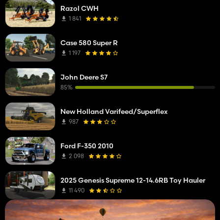
Razol CWH
1 841
Case 580 Super R
1 197
John Deere S7
85%
New Holland Varifeed/Superflex
987
Ford F-350 2010
2 098
2025 Genesis Supreme 12-14.6RB Toy Hauler
11 490