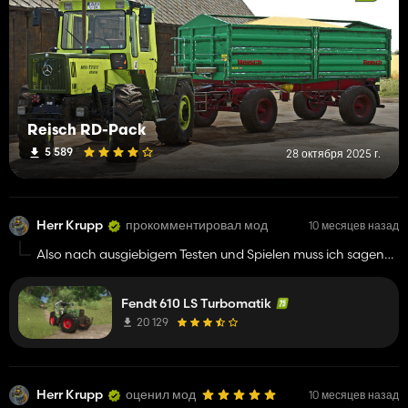
Reisch RD-Pack
5 589
28 октября 2025 г.
Herr Krupp
прокомментировал мод
10 месяцев назад
Also nach ausgiebigem Testen und Spielen muss ich sagen
"Hut ab". Wirklich tolle Arbeit und wenn man nicht auf der
Brennsuppe dahergeschwommen ist kann man sich die
Fendt 610 LS Turbomatik
Kiste noch richtig Geil modifizieren. Top Qualität der Mod.
Habe den Mittlerweile gegen unseren aus dem Modhub
20 129
eingetauscht. Ich hoffe der Turbomatik E kommt auch noch
von euch. Hier merkt man einfach das neue Modell. Weiter
so.
Herr Krupp
оценил мод
10 месяцев назад