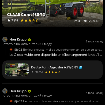
CLAAS Carat 180 TD
7 149
29 октября 2025 г.
Herr Krupp
3 года назад
ответил на комментарий к моду
jéjé02
Bonjour excusez-moi de vous déranger est-ce que ça serait
possible d'avoir la benne classe comme on voit sur la photo
Le Claas Mulde sera disponible en téléchargement lorsqu'il
sera terminé
Deutz-Fahr Agrostar 6.71/6.81
18 351
Herr Krupp
3 года назад
ответил на комментарий к моду
jéjé02
Excusez-moi de vous déranger est-ce que ce serait possible
d'avoir de config pour pouvoir attendre les 260 chevaux