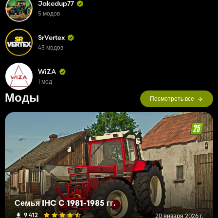
Jakedup77
5 модов
SrVertex
43 модов
WiZA
1 мод
Моды
Посмотреть все
Семья IHC C 1981-1985 гг.
9 412
20 января 2026 г.