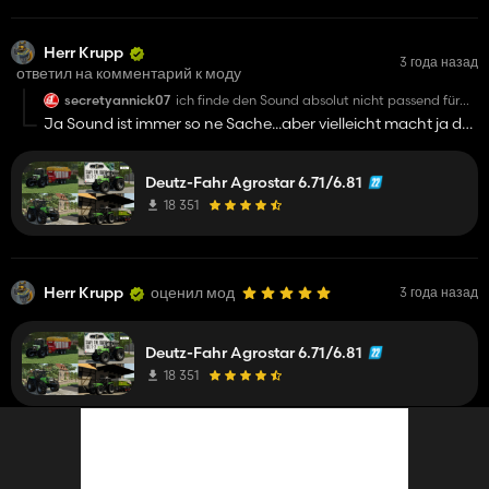
Herr Krupp
3 года назад
ответил на комментарий к моду
secretyannick07
ich finde den Sound absolut nicht passend für
diesen Trecker sonst eine
Ja Sound ist immer so ne Sache...aber vielleicht macht ja der
Geilo Mod
Vassili_K98 nen Sound ;)
Deutz-Fahr Agrostar 6.71/6.81
18 351
Herr Krupp
оценил мод
3 года назад
Deutz-Fahr Agrostar 6.71/6.81
18 351
Herr Krupp
опубликовал мод
3 года назад