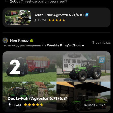
260cv ? n'est-ce pas un peu irréel ?
Deutz-Fahr Agrostar 6.71/6.81
18 351
Herr Krupp
3 года назад
есть мод, размещенный в
Weekly King's Choice
2
Deutz-Fahr Agrostar 6.71/6.81
18 351
14 июля 2023 г.