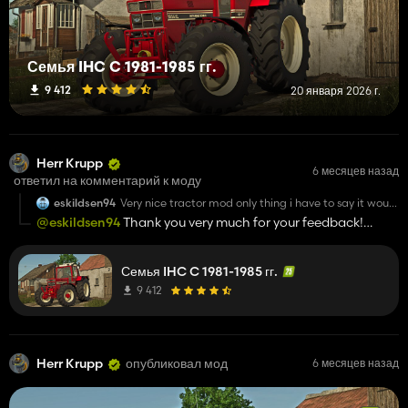
Семья IHC C 1981-1985 гг.
9 412
20 января 2026 г.
Herr Krupp
6 месяцев назад
ответил на комментарий к моду
eskildsen94
Very nice tractor mod only thing i have to say it would
be nice to be able to put a straight pipe/Chrome
@eskildsen94
Thank you very much for your feedback!
stack on it if that would be possible at some point in
If there will be an update in the future, I’ll be happy to take
the future
your wish into consideration. 😉
Семья IHC C 1981-1985 гг.
9 412
Herr Krupp
опубликовал мод
6 месяцев назад