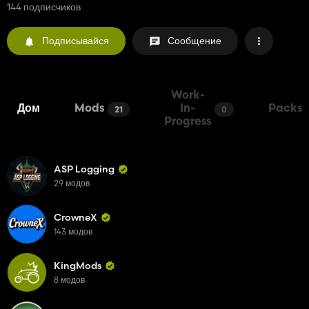
144 подписчиков
Подписывайся
Сообщение
Work-
Дом
Mods
In-
Packs
21
0
Progress
ASP Logging
29 модов
CrowneX
143 модов
KingMods
8 модов