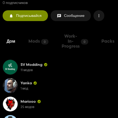
0 подписчиков
Подписывайся
Сообщение
Work-
Дом
Mods
In-
Packs
0
0
Progress
SV Modding
11 модов
Yanka
1 мод
Mariooo
25 модов