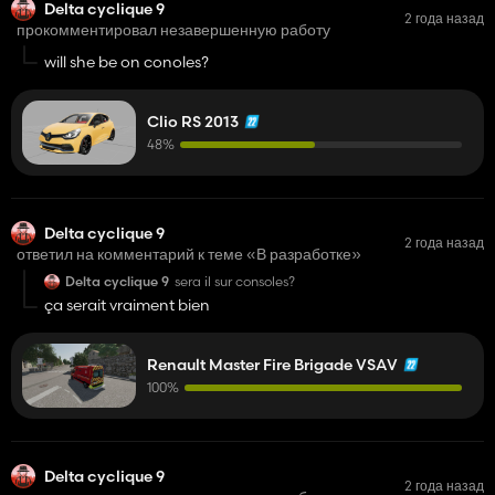
Delta cyclique 9
2 года назад
прокомментировал незавершенную работу
will she be on conoles?
Clio RS 2013
48%
Delta cyclique 9
2 года назад
ответил на комментарий к теме «В разработке»
Delta cyclique 9
sera il sur consoles?
ça serait vraiment bien
Renault Master Fire Brigade VSAV
100%
Delta cyclique 9
2 года назад