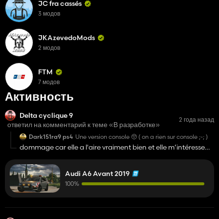
JC fra cassés
3 модов
JKAzevedoMods
2 модов
FTM
7 модов
Активность
Delta cyclique 9
2 года назад
ответил на комментарий к теме «В разработке»
Dark151ra9 ps4
Une version console 🥺 ( on a rien sur console ;-; )
dommage car elle a l'aire vraiment bien et elle m’intéresse
mais je suis un joueur ps4 donc je ne pourrais pas la tester😑
😑😑
Audi A6 Avant 2019
100%