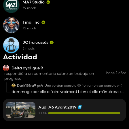
MA7 Studio
79 mods
Tina_Inc
72 mods
JC fra cassés
3 mods
Actividad
Delta cyclique 9
hace 2 años
respondió a un comentario sobre un trabajo en
progreso
Dark151ra9 ps4
Une version console 🥺 ( on a rien sur console ;-; )
dommage car elle a l'aire vraiment bien et elle m’intéresse
mais je suis un joueur ps4 donc je ne pourrais pas la tester😑
😑😑
Audi A6 Avant 2019
100%