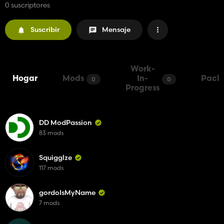
0 suscriptores
Suscribir
Mensaje
Work-
Hogar
Mods
In-
Pack
0
0
Progress
DD ModPassion
83 mods
Squigglze
117 mods
gordoIsMyName
7 mods