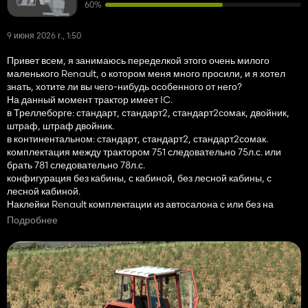
60%
9 июня 2026 г., 1:50
Привет всем, я занимаюсь переделкой этого очень милого
маленького Renault, о котором меня много просили, и я хотел
знать, хотите ли вы чего-нибудь особенного от него?
На данный момент трактор имеет IC.
в Треллеборге: стандарт, стандарт2, стандарт2сомак, двойник,
штраф, штраф двойник.
в континентальном: стандарт, стандарт2, стандарт2сомак.
комплектация между трактором 751 следовательно 75л.с. или
брать 781 следовательно 78л.с.
конфигурация без кабины, с кабиной, без лесной кабины, с
лесной кабиной.
Наклейки Renault комплектации из автосалона с или без на
капоте.
Подробнее
конфигурация рамы вилки.
этот мод содержит массу 500 кг, которую нужно приобрести
отдельно и прикрепить.
Хорошего дня и жду ваших отзывов!! 😉