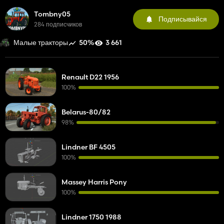
Tombny05
Подписывайся
284 подписчиков
50%
3 661
Малые тракторы
Renault D22 1956
100%
Belarus-80/82
98%
Lindner BF 4505
100%
Massey Harris Pony
100%
Lindner 1750 1988