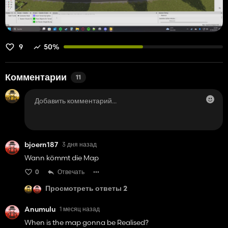
9
50%
Комментарии
11
bjoern187
3 дня назад
Wann kömmt die Map
0
Отвечать
Просмотреть ответы 2
Anumulu
1 месяц назад
When is the map gonna be Realised?