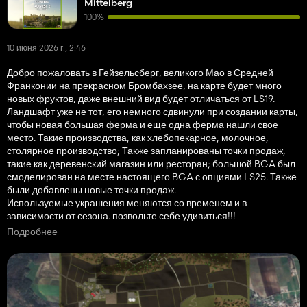
Mittelberg
100%
10 июня 2026 г., 2:46
Добро пожаловать в Гейзельсберг, великого Мао в Средней
Франконии на прекрасном Бромбахзее, на карте будет много
новых фруктов, даже внешний вид будет отличаться от LS19.
Ландшафт уже не тот, его немного сдвинули при создании карты,
чтобы новая большая ферма и еще одна ферма нашли свое
место. Такие производства, как хлебопекарное, молочное,
столярное производство; Также запланированы точки продаж,
такие как деревенский магазин или ресторан; большой BGA был
смоделирован на месте настоящего BGA с опциями LS25. Также
были добавлены новые точки продаж.
Используемые украшения меняются со временем и в
зависимости от сезона. позвольте себе удивиться!!!
Надеюсь, когда он будет закончен, он вам действительно
Подробнее
понравится.