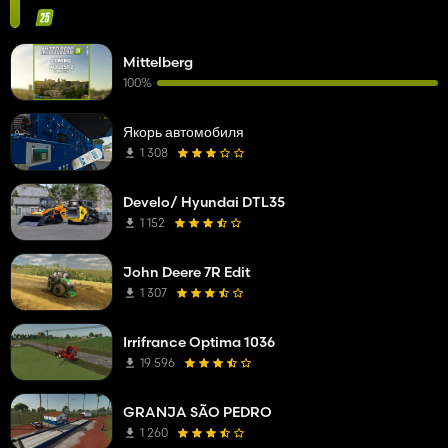
Mittelberg
100%
Якорь автомобиля
1 308
Develo/ Hyundai DTL35
1 152
John Deere 7R Edit
1 307
Irrifrance Optima 1036
19 596
GRANJA SÃO PEDRO
1 260