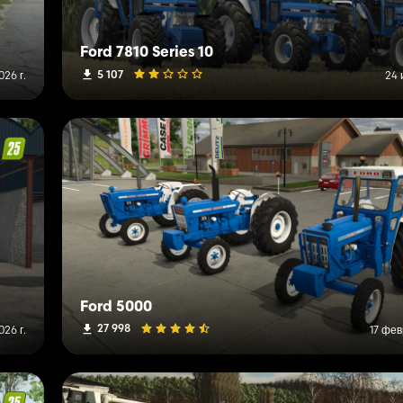
Ford 7810 Series 10
5 107
26 г.
24 
Ford 5000
27 998
026 г.
17 фев