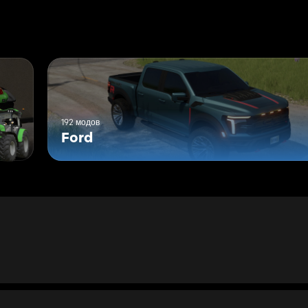
192 модов
Ford