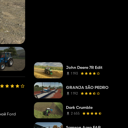
John Deere 7R Edit
1 193
GRANJA SÃO PEDRO
1 192
Dark Crumble
2 655
иной Ford
Samson Agro FAP