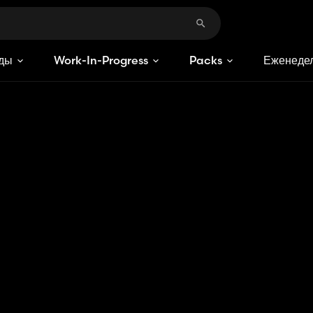
ды
Work-In-Progress
Packs
Еженедел