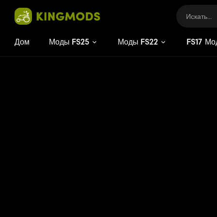
Дом
Моды FS25
Моды FS22
FS
17
Мо