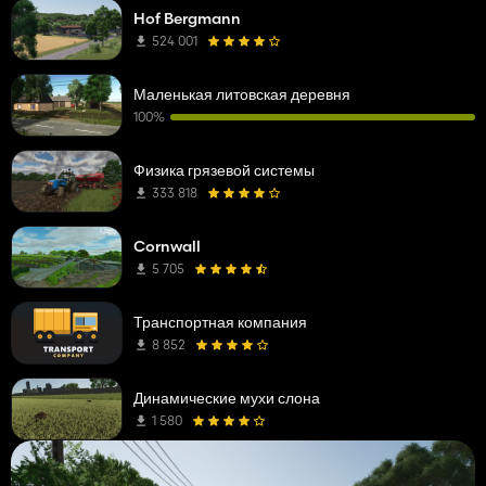
Hof Bergmann
524 001
Маленькая литовская деревня
100%
Физика грязевой системы
333 818
Cornwall
5 705
Транспортная компания
8 852
Динамические мухи слона
1 580