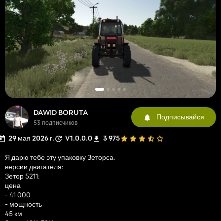
DAWID BORUTA
Подписывайся
53 подписчиков
29 мая 2026 г.
V1.0.0.0
3 975
Я дарю тебе эту упаковку Зеторса.
версии двигателя:
Зетор 5211:
цена
- 41 000
- мощность
45 км